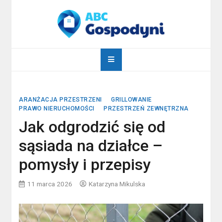
Skip
to
content
abcgospodyni.pl
ABC każdej gospodyni domowej
ARANŻACJA PRZESTRZENI
GRILLOWANIE
PRAWO NIERUCHOMOŚCI
PRZESTRZEŃ ZEWNĘTRZNA
Jak odgrodzić się od
sąsiada na działce –
pomysły i przepisy
11 marca 2026
Katarzyna Mikulska