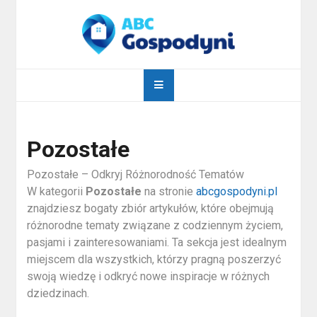
Skip
to
content
abcgospodyni.pl
ABC każdej gospodyni domowej
Pozostałe
Pozostałe – Odkryj Różnorodność Tematów
W kategorii
Pozostałe
na stronie
abcgospodyni.pl
znajdziesz bogaty zbiór artykułów, które obejmują
różnorodne tematy związane z codziennym życiem,
pasjami i zainteresowaniami. Ta sekcja jest idealnym
miejscem dla wszystkich, którzy pragną poszerzyć
swoją wiedzę i odkryć nowe inspiracje w różnych
dziedzinach.