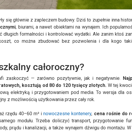
ły się głównie z zapleczem budowy. Dziś to zupełnie inna histor
ocznymi
, biurami, a nawet obiektami na wynajem. Ich popularnoś
 długich formalności i kontrolować wydatki. Ale zanim ktoś za
 koszt, co można zbudować bez pozwolenia i dla kogo taki
eszkalny całoroczny?
afi zaskoczyć — zarówno pozytywnie, jak i negatywnie.
Naj
towych, kosztują od 80 do 120 tysięcy złotych.
W tej kwoci
awową elektryką i przygotowaniem pod media. To wersja dla os
jny z możliwością użytkowania przez cały rok.
raż rzędu 40–60 m² i
nowoczesne kontenery
,
cena rośnie d
o r
samego modułu. Trzeba doliczyć transport, przygotowanie fu
wody, prądu i kanalizacji, a także wynajem dźwigu do montażu. W