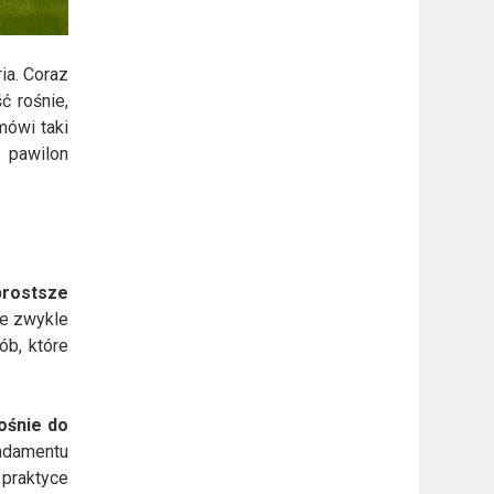
ia. Coraz
ć rośnie,
mówi taki
 pawilon
prostsze
e zwykle
ób, które
ośnie do
ndamentu
 praktyce