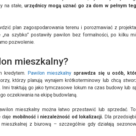
y na stałe,
urzędnicy mogą uznać go za dom w pełnym te
awdzić plan zagospodarowania terenu i porozmawiać z projekt
e „na szybko” postawiły pawilon bez formalności, po kilku m
samo pozwolenie.
lon mieszkalny?
m kredytem.
Pawilon mieszkalny
sprawdza się u osób, któ
orzy, którzy planują wynajem krótkoterminowy lub chcą stwo
Inni traktują go jako tymczasowe lokum na czas budowy lub 
go oczekiwania na ekipę budowlaną.
 pawilon mieszkalny można łatwo przestawić lub sprzedać. To
e daje
mobilność i niezależność od lokalizacji.
Dla przedsiębi
 mieszkalnej z biurową – szczególnie gdy działają sezonow