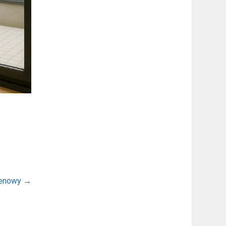
cenowy
→