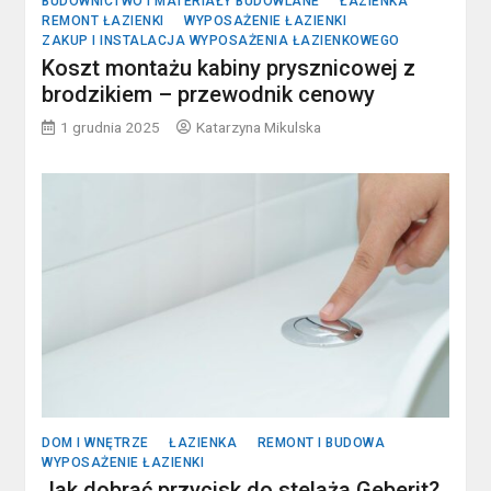
BUDOWNICTWO I MATERIAŁY BUDOWLANE
ŁAZIENKA
REMONT ŁAZIENKI
WYPOSAŻENIE ŁAZIENKI
ZAKUP I INSTALACJA WYPOSAŻENIA ŁAZIENKOWEGO
Koszt montażu kabiny prysznicowej z
brodzikiem – przewodnik cenowy
1 grudnia 2025
Katarzyna Mikulska
DOM I WNĘTRZE
ŁAZIENKA
REMONT I BUDOWA
WYPOSAŻENIE ŁAZIENKI
Jak dobrać przycisk do stelaża Geberit?