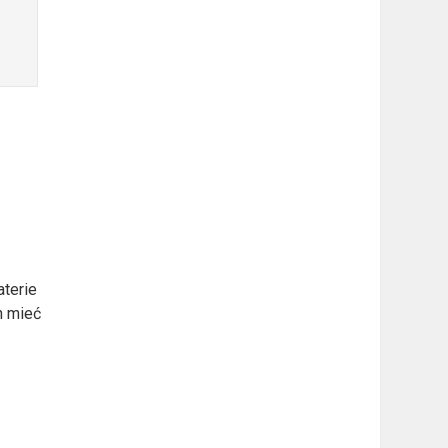
terie
n mieć