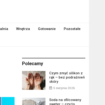
alnia
Wnętrza
Gotowanie
Pozostałe
Polecamy
Czym zmyć silikon z
rąk – bez podrażnień
skóry
5 sierpnia 2026
Soda na sfilcowany
sweter – czy to