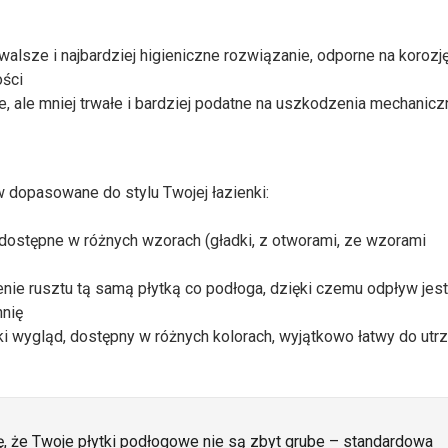
alsze i najbardziej higieniczne rozwiązanie, odporne na korozję
ości
e, ale mniej trwałe i bardziej podatne na uszkodzenia mechanicz
 dopasowane do stylu Twojej łazienki:
dostępne w różnych wzorach (gładki, z otworami, ze wzorami
nie rusztu tą samą płytką co podłoga, dzięki czemu odpływ jes
hnię
 wygląd, dostępny w różnych kolorach, wyjątkowo łatwy do utr
ię, że Twoje płytki podłogowe nie są zbyt grube – standardowa