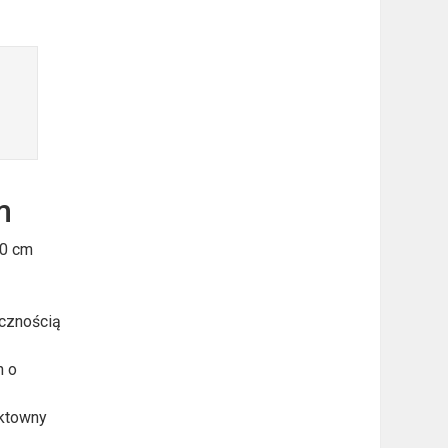
m
90 cm
ecznością
h o
ektowny