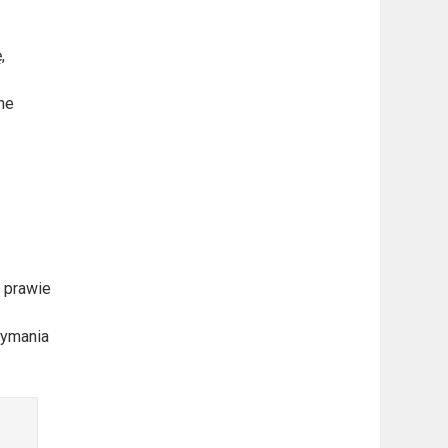
,
ne
t prawie
zymania