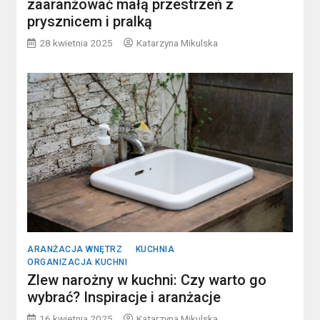
zaaranżować małą przestrzeń z
prysznicem i pralką
28 kwietnia 2025
Katarzyna Mikulska
ARANŻACJA WNĘTRZ
KUCHNIA
ORGANIZACJA KUCHNI
Zlew narożny w kuchni: Czy warto go
wybrać? Inspiracje i aranżacje
16 kwietnia 2025
Katarzyna Mikulska