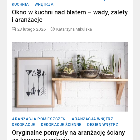
KUCHNIA
WNĘTRZA
Okno w kuchni nad blatem – wady, zalety
i aranżacje
23 lutego 2026
Katarzyna Mikulska
ARANŻACJA POMIESZCZEŃ
ARANŻACJA WNĘTRZ
DEKORACJE
DEKORACJE ŚCIENNE
DESIGN WNĘTRZ
Oryginalne pomysły na aranżację ściany
za kanapą w salonie