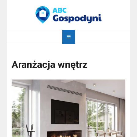
Skip
to
content
abcgospodyni.pl
ABC każdej gospodyni domowej
Aranżacja wnętrz