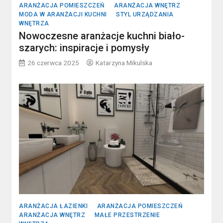
ARANŻACJA POMIESZCZEŃ
ARANŻACJA WNĘTRZ
MODA W ARANŻACJI KUCHNI
STYL URZĄDZANIA
WNĘTRZA
Nowoczesne aranżacje kuchni biało-
szarych: inspiracje i pomysły
26 czerwca 2025
Katarzyna Mikulska
ARANŻACJA ŁAZIENKI
ARANŻACJA POMIESZCZEŃ
ARANŻACJA WNĘTRZ
MAŁE PRZESTRZENIE