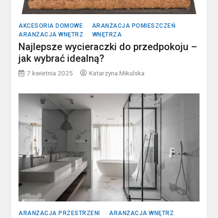
AKCESORIA DOMOWE
ARANŻACJA POMIESZCZEŃ
ARANŻACJA WNĘTRZ
WNĘTRZA
Najlepsze wycieraczki do przedpokoju –
jak wybrać idealną?
7 kwietnia 2025
Katarzyna Mikulska
ARANŻACJA PRZESTRZENI
ARANŻACJA WNĘTRZ