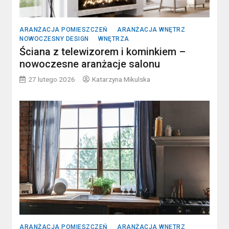
ARANŻACJA POMIESZCZEŃ
ARANŻACJA WNĘTRZ
NOWOCZESNY DESIGN
WNĘTRZA
Ściana z telewizorem i kominkiem –
nowoczesne aranżacje salonu
27 lutego 2026
Katarzyna Mikulska
ARANŻACJA POMIESZCZEŃ
ARANŻACJA WNĘTRZ