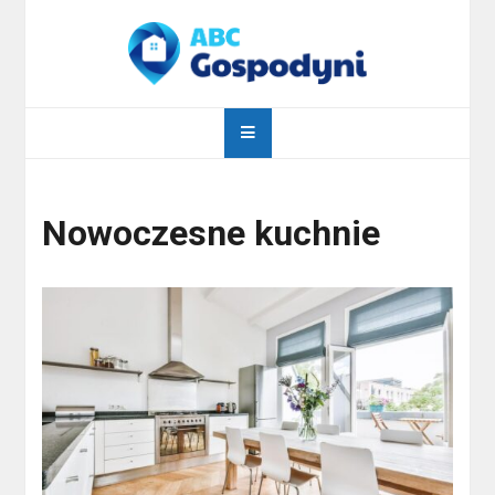
Skip
to
content
abcgospodyni.pl
ABC każdej gospodyni domowej
Nowoczesne kuchnie