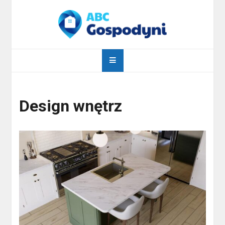
Skip
to
content
abcgospodyni.pl
ABC każdej gospodyni domowej
Design wnętrz