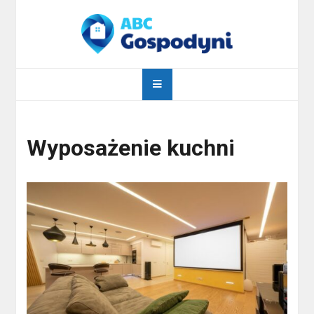
Skip
to
content
abcgospodyni.pl
ABC każdej gospodyni domowej
Wyposażenie kuchni