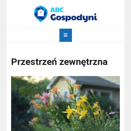
Skip
to
content
abcgospodyni.pl
ABC każdej gospodyni domowej
Przestrzeń zewnętrzna