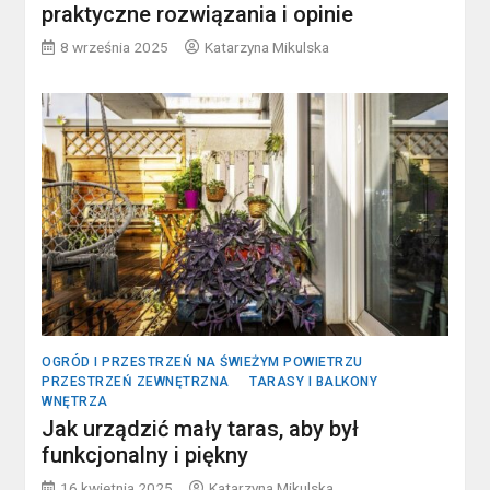
praktyczne rozwiązania i opinie
8 września 2025
Katarzyna Mikulska
OGRÓD I PRZESTRZEŃ NA ŚWIEŻYM POWIETRZU
PRZESTRZEŃ ZEWNĘTRZNA
TARASY I BALKONY
WNĘTRZA
Jak urządzić mały taras, aby był
funkcjonalny i piękny
16 kwietnia 2025
Katarzyna Mikulska