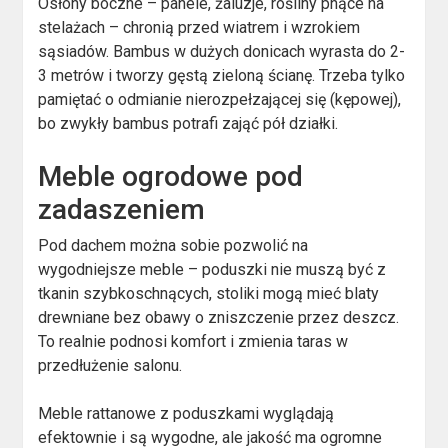
Osłony boczne – panele, żaluzje, rośliny pnące na
stelażach – chronią przed wiatrem i wzrokiem
sąsiadów. Bambus w dużych donicach wyrasta do 2-
3 metrów i tworzy gęstą zieloną ścianę. Trzeba tylko
pamiętać o odmianie nierozpełzającej się (kępowej),
bo zwykły bambus potrafi zająć pół działki.
Meble ogrodowe pod
zadaszeniem
Pod dachem można sobie pozwolić na
wygodniejsze meble – poduszki nie muszą być z
tkanin szybkoschnących, stoliki mogą mieć blaty
drewniane bez obawy o zniszczenie przez deszcz.
To realnie podnosi komfort i zmienia taras w
przedłużenie salonu.
Meble rattanowe z poduszkami wyglądają
efektownie i są wygodne, ale jakość ma ogromne