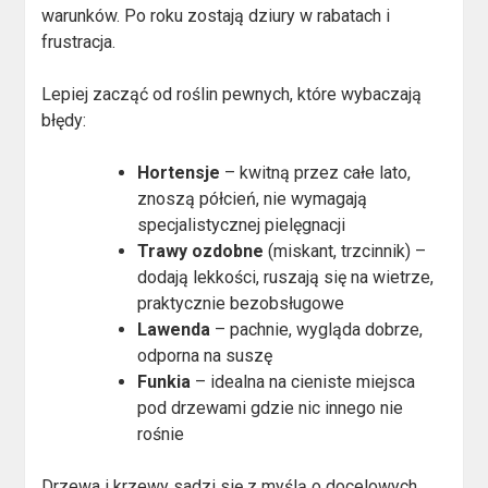
warunków. Po roku zostają dziury w rabatach i
frustracja.
Lepiej zacząć od roślin pewnych, które wybaczają
błędy:
Hortensje
– kwitną przez całe lato,
znoszą półcień, nie wymagają
specjalistycznej pielęgnacji
Trawy ozdobne
(miskant, trzcinnik) –
dodają lekkości, ruszają się na wietrze,
praktycznie bezobsługowe
Lawenda
– pachnie, wygląda dobrze,
odporna na suszę
Funkia
– idealna na cieniste miejsca
pod drzewami gdzie nic innego nie
rośnie
Drzewa i krzewy sadzi się z myślą o docelowych