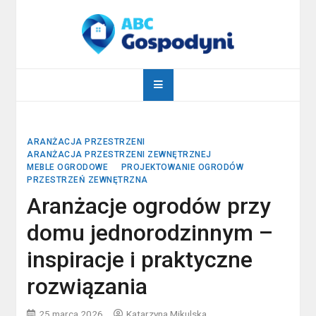
Skip
to
content
abcgospodyni.pl
ABC każdej gospodyni domowej
ARANŻACJA PRZESTRZENI
ARANŻACJA PRZESTRZENI ZEWNĘTRZNEJ
MEBLE OGRODOWE
PROJEKTOWANIE OGRODÓW
PRZESTRZEŃ ZEWNĘTRZNA
Aranżacje ogrodów przy
domu jednorodzinnym –
inspiracje i praktyczne
rozwiązania
25 marca 2026
Katarzyna Mikulska