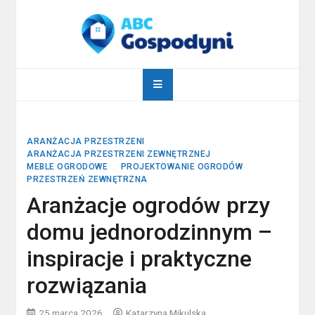
Skip
to
content
abcgospodyni.pl
ABC każdej gospodyni domowej
ARANŻACJA PRZESTRZENI
ARANŻACJA PRZESTRZENI ZEWNĘTRZNEJ
MEBLE OGRODOWE
PROJEKTOWANIE OGRODÓW
PRZESTRZEŃ ZEWNĘTRZNA
Aranżacje ogrodów przy
domu jednorodzinnym –
inspiracje i praktyczne
rozwiązania
25 marca 2026
Katarzyna Mikulska