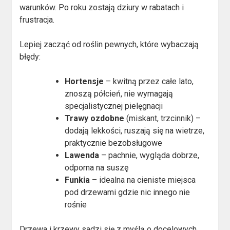
warunków. Po roku zostają dziury w rabatach i
frustracja.
Lepiej zacząć od roślin pewnych, które wybaczają
błędy:
Hortensje
– kwitną przez całe lato,
znoszą półcień, nie wymagają
specjalistycznej pielęgnacji
Trawy ozdobne
(miskant, trzcinnik) –
dodają lekkości, ruszają się na wietrze,
praktycznie bezobsługowe
Lawenda
– pachnie, wygląda dobrze,
odporna na suszę
Funkia
– idealna na cieniste miejsca
pod drzewami gdzie nic innego nie
rośnie
Drzewa i krzewy sadzi się z myślą o docelowych