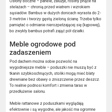
Osłony boczne – panele, żaluzje, rośliny pnące na
stelażach – chronią przed wiatrem i wzrokiem
sąsiadów. Bambus w dużych donicach wyrasta do 2-
3 metrów i tworzy gęstą zieloną ścianę. Trzeba tylko
pamiętać o odmianie nierozpełzającej się (kępowej),
bo zwykły bambus potrafi zająć pół działki.
Meble ogrodowe pod
zadaszeniem
Pod dachem można sobie pozwolić na
wygodniejsze meble – poduszki nie muszą być z
tkanin szybkoschnących, stoliki mogą mieć blaty
drewniane bez obawy o zniszczenie przez deszcz.
To realnie podnosi komfort i zmienia taras w
przedłużenie salonu.
Meble rattanowe z poduszkami wyglądają
efektownie i są wygodne, ale jakość ma ogromne