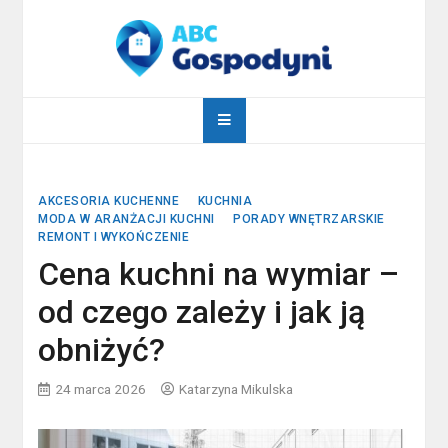
Skip
to
content
abcgospodyni.pl
ABC każdej gospodyni domowej
AKCESORIA KUCHENNE
KUCHNIA
MODA W ARANŻACJI KUCHNI
PORADY WNĘTRZARSKIE
REMONT I WYKOŃCZENIE
Cena kuchni na wymiar –
od czego zależy i jak ją
obniżyć?
24 marca 2026
Katarzyna Mikulska