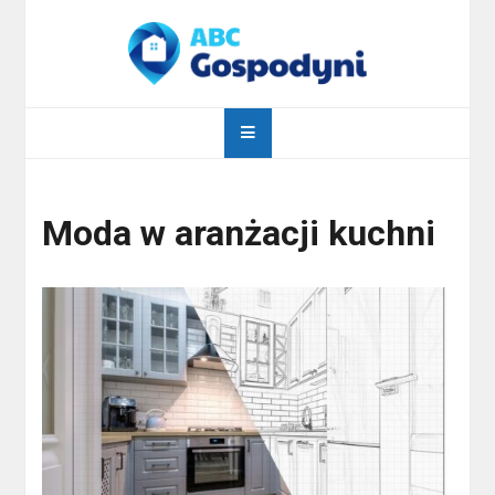
Skip
to
content
abcgospodyni.pl
ABC każdej gospodyni domowej
Moda w aranżacji kuchni