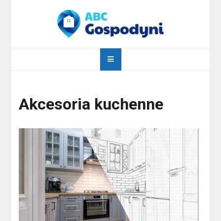
Skip
to
content
abcgospodyni.pl
ABC każdej gospodyni domowej
Akcesoria kuchenne