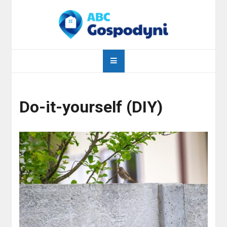
Skip
to
content
abcgospodyni.pl
ABC każdej gospodyni domowej
Do-it-yourself (DIY)