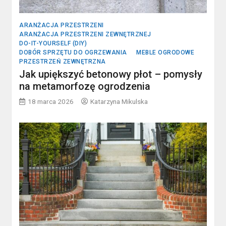
ARANŻACJA PRZESTRZENI
ARANŻACJA PRZESTRZENI ZEWNĘTRZNEJ
DO-IT-YOURSELF (DIY)
DOBÓR SPRZĘTU DO OGRZEWANIA
MEBLE OGRODOWE
PRZESTRZEŃ ZEWNĘTRZNA
Jak upiększyć betonowy płot – pomysły
na metamorfozę ogrodzenia
18 marca 2026
Katarzyna Mikulska