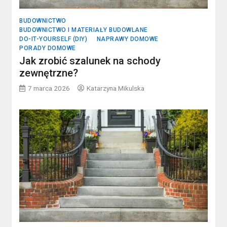
BUDOWNICTWO
BUDOWNICTWO I MATERIAŁY BUDOWLANE
DO-IT-YOURSELF (DIY)
NAPRAWY DOMOWE
PORADY DOMOWE
Jak zrobić szalunek na schody
zewnętrzne?
7 marca 2026
Katarzyna Mikulska