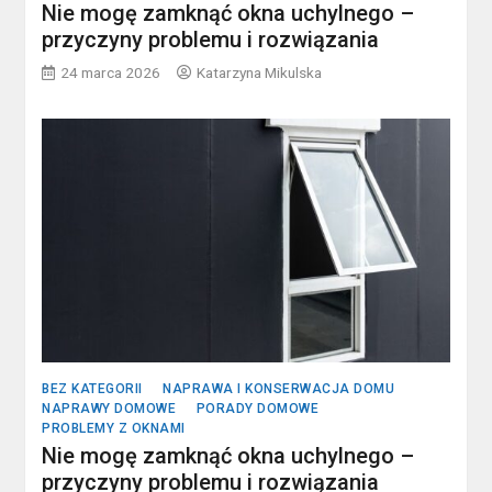
Nie mogę zamknąć okna uchylnego –
przyczyny problemu i rozwiązania
24 marca 2026
Katarzyna Mikulska
BEZ KATEGORII
NAPRAWA I KONSERWACJA DOMU
NAPRAWY DOMOWE
PORADY DOMOWE
PROBLEMY Z OKNAMI
Nie mogę zamknąć okna uchylnego –
przyczyny problemu i rozwiązania