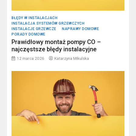
BŁĘDY W INSTALACJACH
INSTALACJA SYSTEMÓW GRZEWCZYCH
INSTALACJE GRZEWCZE
NAPRAWY DOMOWE
PORADY DOMOWE
Prawidłowy montaż pompy CO –
najczęstsze błędy instalacyjne
12 marca 2026
Katarzyna Mikulska