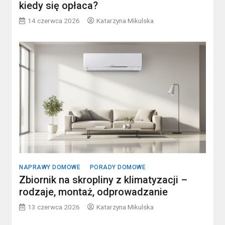
kiedy się opłaca?
14 czerwca 2026
Katarzyna Mikulska
NAPRAWY DOMOWE
PORADY DOMOWE
Zbiornik na skropliny z klimatyzacji –
rodzaje, montaż, odprowadzanie
13 czerwca 2026
Katarzyna Mikulska