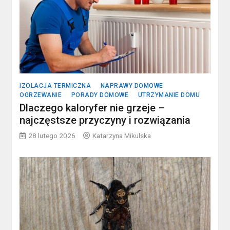
IZOLACJA TERMICZNA
NAPRAWY DOMOWE
OGRZEWANIE
PORADY DOMOWE
UTRZYMANIE DOMU
Dlaczego kaloryfer nie grzeje –
najczęstsze przyczyny i rozwiązania
28 lutego 2026
Katarzyna Mikulska