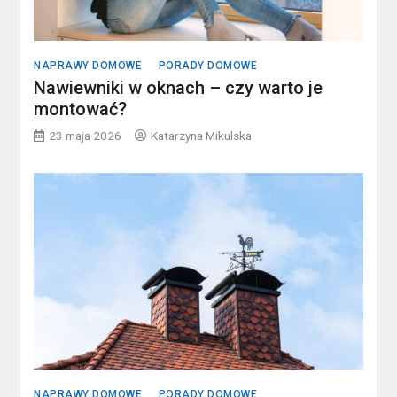
NAPRAWY DOMOWE
PORADY DOMOWE
Nawiewniki w oknach – czy warto je
montować?
23 maja 2026
Katarzyna Mikulska
NAPRAWY DOMOWE
PORADY DOMOWE