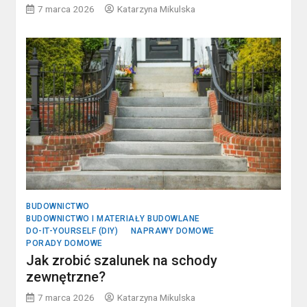
7 marca 2026
Katarzyna Mikulska
BUDOWNICTWO
BUDOWNICTWO I MATERIAŁY BUDOWLANE
DO-IT-YOURSELF (DIY)
NAPRAWY DOMOWE
PORADY DOMOWE
Jak zrobić szalunek na schody
zewnętrzne?
7 marca 2026
Katarzyna Mikulska