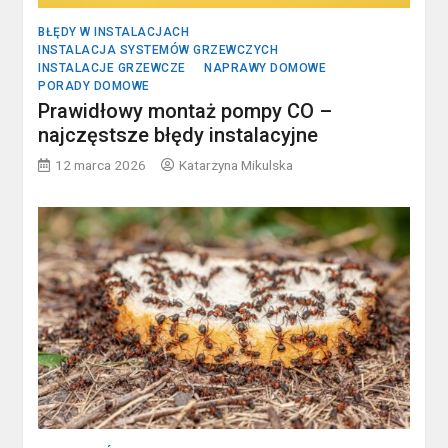
BŁĘDY W INSTALACJACH
INSTALACJA SYSTEMÓW GRZEWCZYCH
INSTALACJE GRZEWCZE
NAPRAWY DOMOWE
PORADY DOMOWE
Prawidłowy montaż pompy CO –
najczęstsze błędy instalacyjne
12 marca 2026
Katarzyna Mikulska