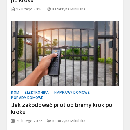
po kroku
22 lutego 2026
Katarzyna Mikulska
DOM
ELEKTRONIKA
NAPRAWY DOMOWE
PORADY DOMOWE
Jak zakodować pilot od bramy krok po
kroku
20 lutego 2026
Katarzyna Mikulska