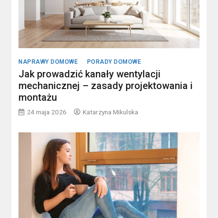
NAPRAWY DOMOWE
PORADY DOMOWE
Jak prowadzić kanały wentylacji
mechanicznej – zasady projektowania i
montażu
24 maja 2026
Katarzyna Mikulska