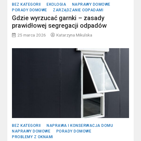
BEZ KATEGORII
EKOLOGIA
NAPRAWY DOMOWE
PORADY DOMOWE
ZARZĄDZANIE ODPADAMI
Gdzie wyrzucać garnki – zasady
prawidłowej segregacji odpadów
25 marca 2026
Katarzyna Mikulska
BEZ KATEGORII
NAPRAWA I KONSERWACJA DOMU
NAPRAWY DOMOWE
PORADY DOMOWE
PROBLEMY Z OKNAMI