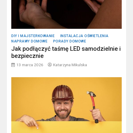
DIY I MAJSTERKOWANIE
INSTALACJA OŚWIETLENIA
NAPRAWY DOMOWE
PORADY DOMOWE
Jak podłączyć taśmę LED samodzielnie i
bezpiecznie
13 marca 2026
Katarzyna Mikulska