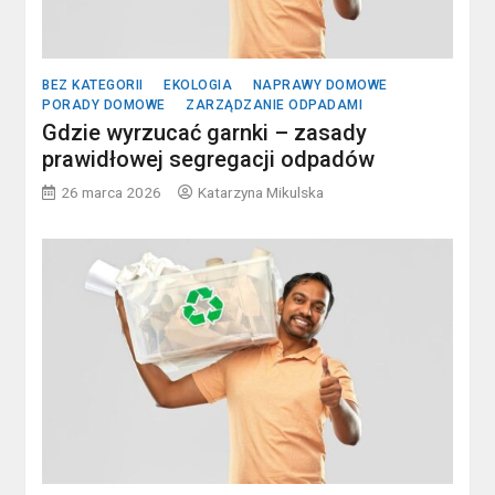
BEZ KATEGORII
EKOLOGIA
NAPRAWY DOMOWE
PORADY DOMOWE
ZARZĄDZANIE ODPADAMI
Gdzie wyrzucać garnki – zasady
prawidłowej segregacji odpadów
26 marca 2026
Katarzyna Mikulska