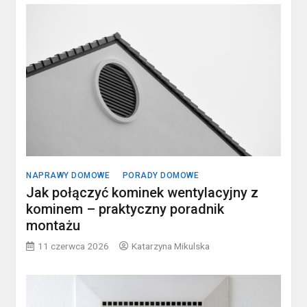
NAPRAWY DOMOWE
PORADY DOMOWE
Jak połączyć kominek wentylacyjny z
kominem – praktyczny poradnik
montażu
11 czerwca 2026
Katarzyna Mikulska