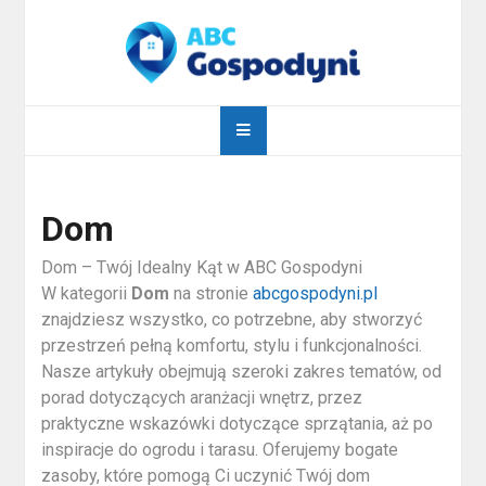
Skip
to
content
abcgospodyni.pl
ABC każdej gospodyni domowej
Dom
Dom – Twój Idealny Kąt w ABC Gospodyni
W kategorii
Dom
na stronie
abcgospodyni.pl
znajdziesz wszystko, co potrzebne, aby stworzyć
przestrzeń pełną komfortu, stylu i funkcjonalności.
Nasze artykuły obejmują szeroki zakres tematów, od
porad dotyczących aranżacji wnętrz, przez
praktyczne wskazówki dotyczące sprzątania, aż po
inspiracje do ogrodu i tarasu. Oferujemy bogate
zasoby, które pomogą Ci uczynić Twój dom