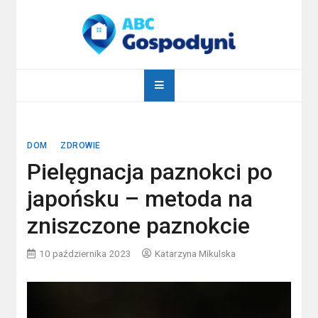
Skip
to
content
abcgospodyni.pl
ABC każdej gospodyni domowej
DOM
ZDROWIE
Pielęgnacja paznokci po
japońsku – metoda na
zniszczone paznokcie
10 października 2023
Katarzyna Mikulska