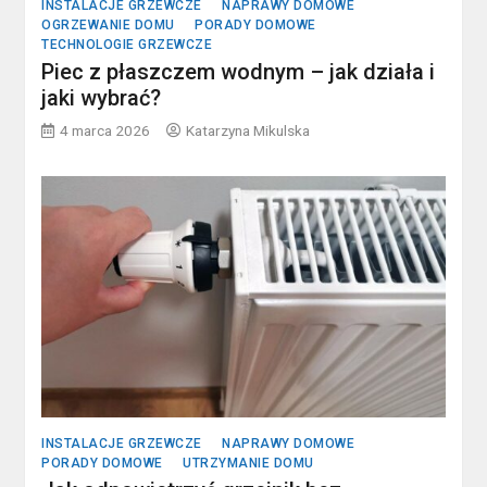
INSTALACJE GRZEWCZE
NAPRAWY DOMOWE
OGRZEWANIE DOMU
PORADY DOMOWE
TECHNOLOGIE GRZEWCZE
Piec z płaszczem wodnym – jak działa i
jaki wybrać?
4 marca 2026
Katarzyna Mikulska
INSTALACJE GRZEWCZE
NAPRAWY DOMOWE
PORADY DOMOWE
UTRZYMANIE DOMU