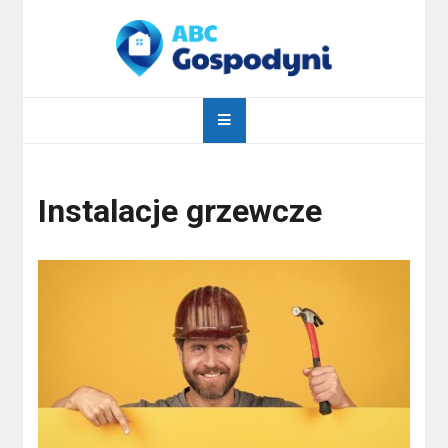
Skip
to
content
abcgospodyni.pl
ABC każdej gospodyni domowej
Instalacje grzewcze