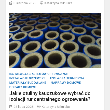
8 sierpnia 2025
Katarzyna Mikulska
INSTALACJA SYSTEMÓW GRZEWCZYCH
INSTALACJE GRZEWCZE
IZOLACJA TERMICZNA
MATERIAŁY BUDOWLANE
NAPRAWY DOMOWE
PORADY DOMOWE
Jakie otuliny kauczukowe wybrać do
izolacji rur centralnego ogrzewania?
28 lipca 2025
Katarzyna Mikulska