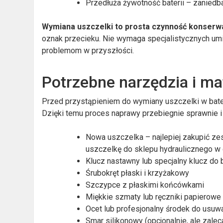
Przedłuża żywotność baterii – zanied
Wymiana uszczelki to prosta czynność konserw
oznak przecieku. Nie wymaga specjalistycznych umi
problemom w przyszłości.
Potrzebne narzędzia i ma
Przed przystąpieniem do wymiany uszczelki w bateri
Dzięki temu proces naprawy przebiegnie sprawnie i
Nowa uszczelka – najlepiej zakupić ze
uszczelkę do sklepu hydraulicznego w
Klucz nastawny lub specjalny klucz do b
Śrubokręt płaski i krzyżakowy
Szczypce z płaskimi końcówkami
Miękkie szmaty lub ręczniki papierowe
Ocet lub profesjonalny środek do usuw
Smar silikonowy (opcjonalnie, ale zalec