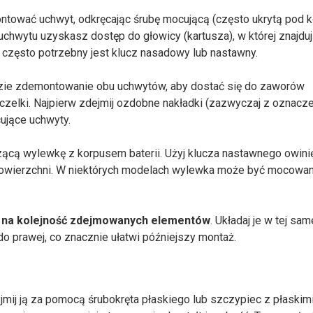
ntować uchwyt, odkręcając śrubę mocującą (często ukrytą pod 
chwytu uzyskasz dostęp do głowicy (kartusza), w której znajduj
z często potrzebny jest klucz nasadowy lub nastawny.
zie zdemontowanie obu uchwytów, aby dostać się do zaworów
czelki. Najpierw zdejmij ozdobne nakładki (zazwyczaj z oznacz
cujące uchwyty.
czącą wylewkę z korpusem baterii. Użyj klucza nastawnego owini
owierzchni. W niektórych modelach wylewka może być mocowan
 na kolejność zdejmowanych elementów
. Układaj je w tej sam
j do prawej, co znacznie ułatwi późniejszy montaż.
jmij ją za pomocą śrubokręta płaskiego lub szczypiec z płaskim