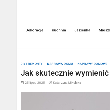
Skip
to
content
abcgospodyni.pl
ABC każdej gospodyni domowej
Dekoracje
Kuchnia
Łazienka
Miesz
DIY I REMONTY
NAPRAWA DOMU
NAPRAWY DOMOWE
Jak skutecznie wymienić 
25 lipca 2025
Katarzyna Mikulska