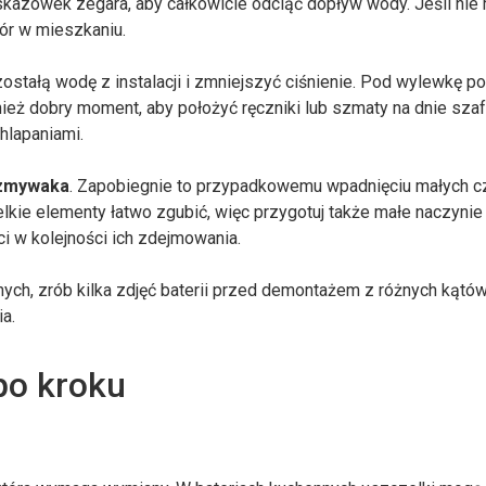
azówek zegara, aby całkowicie odciąć dopływ wody. Jeśli nie
ór w mieszkaniu.
zostałą wodę z instalacji i zmniejszyć ciśnienie. Pod wylewkę 
nież dobry moment, aby położyć ręczniki lub szmaty na dnie sza
hlapaniami.
ozmywaka
. Zapobiegnie to przypadkowemu wpadnięciu małych cz
wielkie elementy łatwo zgubić, więc przygotuj także małe naczynie
 w kolejności ich zdejmowania.
ych, zrób kilka zdjęć baterii przed demontażem z różnych kątów
a.
po kroku