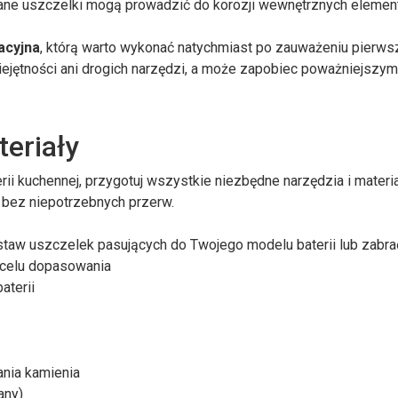
bane uszczelki mogą prowadzić do korozji wewnętrznych eleme
acyjna
, którą warto wykonać natychmiast po zauważeniu pierws
ejętności ani drogich narzędzi, a może zapobiec poważniejszy
teriały
i kuchennej, przygotuj wszystkie niezbędne narzędzia i materia
 bez niepotrzebnych przerw.
staw uszczelek pasujących do Twojego modelu baterii lub zabra
 celu dopasowania
aterii
ania kamienia
any)