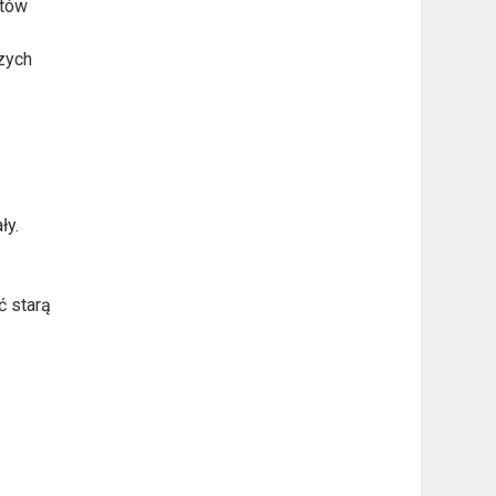
ntów
zych
m
ły.
ć starą