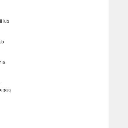
i lub
ub
mie
o
legają