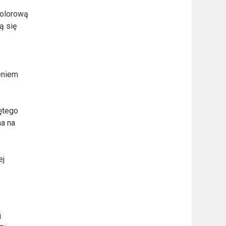
kolorową
ą się
eniem
ętego
a na
ej
i