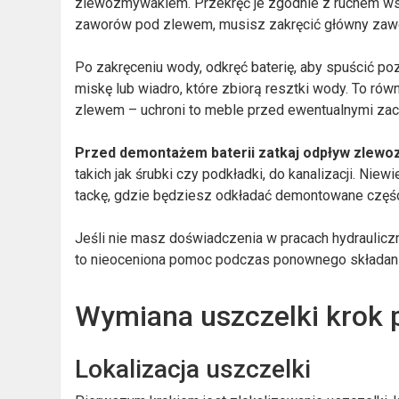
zlewozmywakiem. Przekręć je zgodnie z ruchem wsk
zaworów pod zlewem, musisz zakręcić główny zaw
Po zakręceniu wody, odkręć baterię, aby spuścić po
miskę lub wiadro, które zbiorą resztki wody. To rów
zlewem – uchroni to meble przed ewentualnymi zac
Przed demontażem baterii zatkaj odpływ zlew
takich jak śrubki czy podkładki, do kanalizacji. Nie
tackę, gdzie będziesz odkładać demontowane części
Jeśli nie masz doświadczenia w pracach hydrauliczn
to nieoceniona pomoc podczas ponownego składani
Wymiana uszczelki krok 
Lokalizacja uszczelki