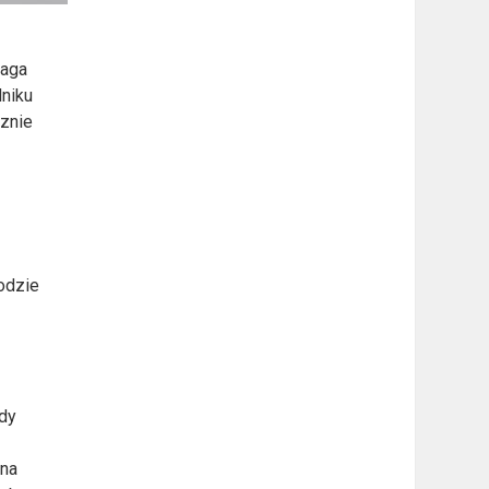
maga
dniku
cznie
odzie
ody
wna