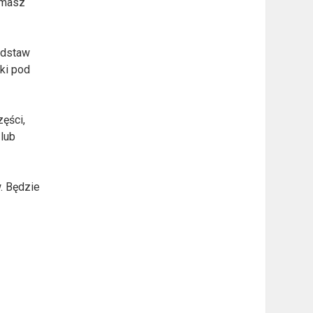
 masz
podstaw
fki pod
ęści,
 lub
. Będzie