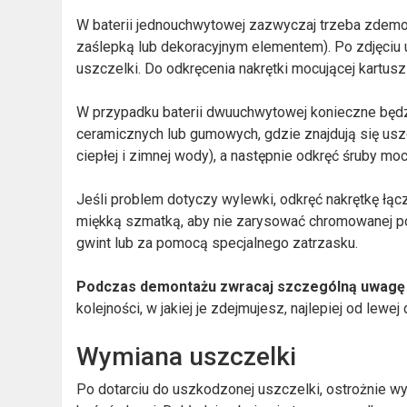
W baterii jednouchwytowej zazwyczaj trzeba zdemo
zaślepką lub dekoracyjnym elementem). Po zdjęciu u
uszczelki. Do odkręcenia nakrętki mocującej kartus
W przypadku baterii dwuuchwytowej konieczne będ
ceramicznych lub gumowych, gdzie znajdują się usz
ciepłej i zimnej wody), a następnie odkręć śruby mo
Jeśli problem dotyczy wylewki, odkręć nakrętkę łą
miękką szmatką, aby nie zarysować chromowanej p
gwint lub za pomocą specjalnego zatrzasku.
Podczas demontażu zwracaj szczególną uwagę
kolejności, w jakiej je zdejmujesz, najlepiej od lewe
Wymiana uszczelki
Po dotarciu do uszkodzonej uszczelki, ostrożnie wy