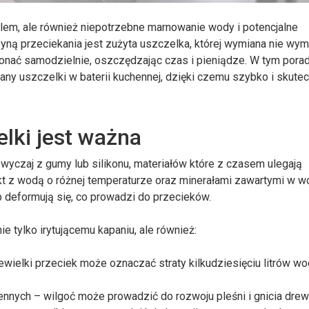
oblem, ale również niepotrzebne marnowanie wody i potencjalne
ną przeciekania jest zużyta uszczelka, której wymiana nie wy
onać samodzielnie, oszczędzając czas i pieniądze. W tym pora
ny uszczelki w baterii kuchennej, dzięki czemu szybko i skute
lki jest ważna
yczaj z gumy lub silikonu, materiałów które z czasem ulegają
kt z wodą o różnej temperaturze oraz minerałami zawartymi w w
ub deformują się, co prowadzi do przecieków.
 tylko irytującemu kapaniu, ale również:
wielki przeciek może oznaczać straty kilkudziesięciu litrów w
nych – wilgoć może prowadzić do rozwoju pleśni i gnicia dre