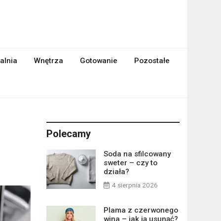
alnia
Wnętrza
Gotowanie
Pozostałe
Polecamy
Soda na sfilcowany
sweter – czy to
działa?
4 sierpnia 2026
Plama z czerwonego
wina – jak ją usunąć?