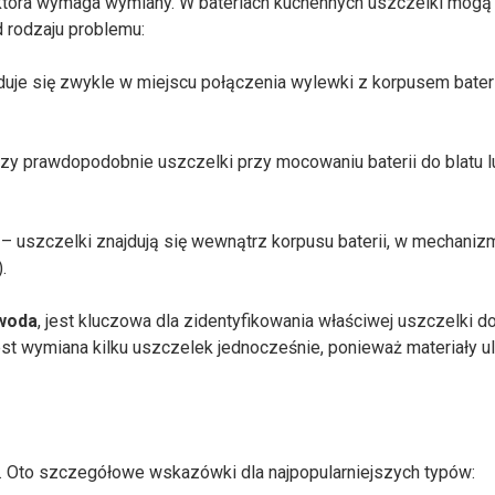
 która wymaga wymiany. W bateriach kuchennych uszczelki mogą
d rodzaju problemu:
uje się zwykle w miejscu połączenia wylewki z korpusem bateri
zy prawdopodobnie uszczelki przy mocowaniu baterii do blatu l
 – uszczelki znajdują się wewnątrz korpusu baterii, w mechaniz
.
 woda
, jest kluczowa dla zidentyfikowania właściwej uszczelki d
st wymiana kilku uszczelek jednocześnie, ponieważ materiały u
. Oto szczegółowe wskazówki dla najpopularniejszych typów: