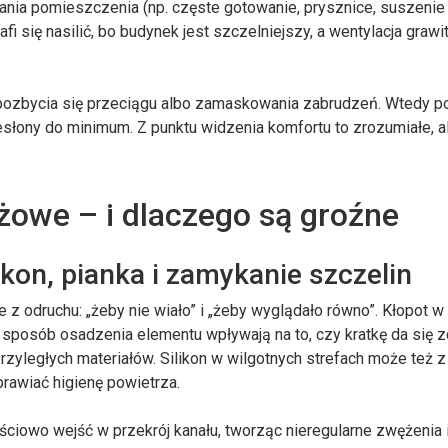
ania pomieszczenia (np. częste gotowanie, prysznice, suszenie 
 się nasilić, bo budynek jest szczelniejszy, a wentylacja grawi
u, pozbycia się przeciągu albo zamaskowania zabrudzeń. Wtedy p
rzesłony do minimum. Z punktu widzenia komfortu to zrozumiałe, a
żowe – i dlaczego są groźne
ikon, pianka i zamykanie szczelin
z odruchu: „żeby nie wiało” i „żeby wyglądało równo”. Kłopot w
 sposób osadzenia elementu wpływają na to, czy kratkę da się z
rzyległych materiałów. Silikon w wilgotnych strefach może też
prawiać higienę powietrza.
ściowo wejść w przekrój kanału, tworząc nieregularne zwężenia 