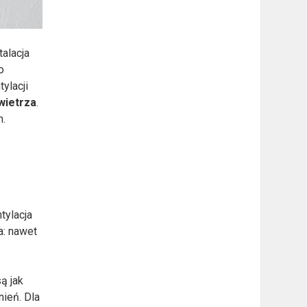
talacja
o
ylacji
wietrza
.
n.
tylacja
a: nawet
ą jak
nień. Dla