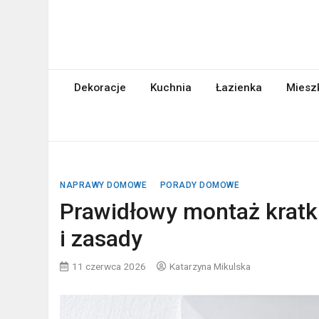
Skip
to
content
abcgospodyni.pl
ABC każdej gospodyni domowej
Dekoracje
Kuchnia
Łazienka
Miesz
NAPRAWY DOMOWE
PORADY DOMOWE
Prawidłowy montaż kratki
i zasady
11 czerwca 2026
Katarzyna Mikulska