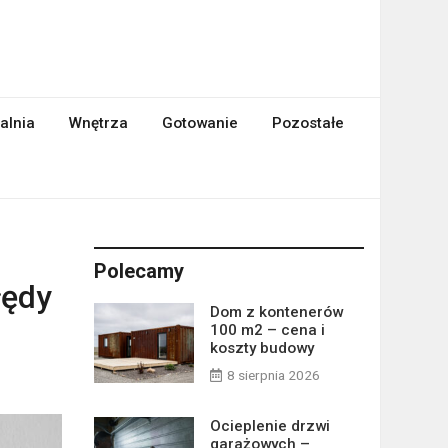
alnia
Wnętrza
Gotowanie
Pozostałe
Polecamy
łędy
Dom z kontenerów
100 m2 – cena i
koszty budowy
8 sierpnia 2026
Ocieplenie drzwi
garażowych –