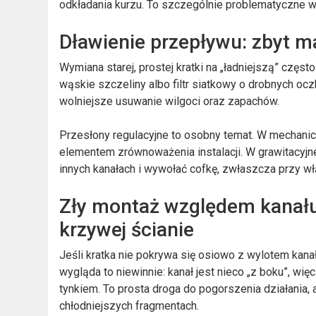
odkładania kurzu. To szczególnie problematyczne w w
Dławienie przepływu: zbyt ma
Wymiana starej, prostej kratki na „ładniejszą” czę
wąskie szczeliny albo filtr siatkowy o drobnych ocz
wolniejsze usuwanie wilgoci oraz zapachów.
Przesłony regulacyjne to osobny temat. W mechanic
elementem zrównoważenia instalacji. W grawitacyjne
innych kanałach i wywołać cofkę, zwłaszcza przy 
Zły montaż względem kanału
krzywej ścianie
Jeśli kratka nie pokrywa się osiowo z wylotem kana
wygląda to niewinnie: kanał jest nieco „z boku”, więc
tynkiem. To prosta droga do pogorszenia działania
chłodniejszych fragmentach.