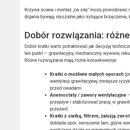
Krzywa ściana i montaż „na siłę” może powodować ni
drgania bywają słyszalne jako irytujące brzęczenie,
Dobór rozwiązania: różne 
Dobór kratki warto potraktować jak decyzję technicz
ten punkt — grawitacyjny, mechaniczny wywiew, reku
Różne rozwiązania mają różne konsekwencje.
Kratki o możliwie małych oporach
(p
wentylacji grawitacyjnej; mniejsze ryzy
przed owadami.
Anemostaty / zawory wentylacyjne
–
przepływ i stabilizować pracę; w grawit
prześwit.
Kratki z siatką, filtrem, żaluzją zwro
dokłada opór; sensowne tam, gdzie wen
wentylacja działa na minimalnych różnic