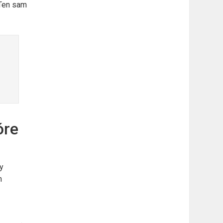
 Ten sam
óre
y
m