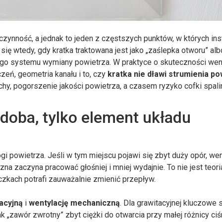
zynność, a jednak to jeden z częstszych punktów, w których ins
się wtedy, gdy kratka traktowana jest jako „zaślepka otworu” alb
ego systemu wymiany powietrza. W praktyce o skuteczności went
zeń, geometria kanału i to, czy
kratka nie dławi strumienia po
hy, pogorszenie jakości powietrza, a czasem ryzyko cofki spali
zdoba, tylko element układu
i powietrza. Jeśli w tym miejscu pojawi się zbyt duży opór, wen
zna zaczyna pracować głośniej i mniej wydajnie. To nie jest teori
oczkach potrafi zauważalnie zmienić przepływ.
acyjną
i
wentylację mechaniczną
. Dla grawitacyjnej kluczowe s
ak „zawór zwrotny” zbyt ciężki do otwarcia przy małej różnicy ciś