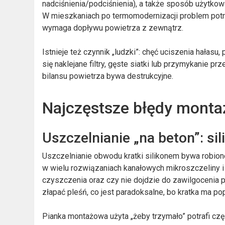
nadciśnienia/podciśnienia), a także sposób użytkow
W mieszkaniach po termomodernizacji problem potrafi
wymaga dopływu powietrza z zewnątrz.
Istnieje też czynnik „ludzki”: chęć uciszenia hałas
się naklejane filtry, gęste siatki lub przymykanie p
bilansu powietrza bywa destrukcyjne.
Najczęstsze błędy monta
Uszczelnianie „na beton”: sil
Uszczelnianie obwodu kratki silikonem bywa robione 
w wielu rozwiązaniach kanałowych mikroszczeliny i
czyszczenia oraz czy nie dojdzie do zawilgocenia p
złapać pleśń, co jest paradoksalne, bo kratka ma po
Pianka montażowa użyta „żeby trzymało” potrafi czę