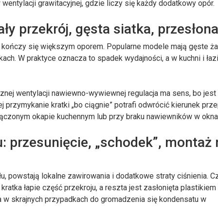
entylacji grawitacyjnej, gdzie liczy się każdy dodatkowy opór.
ły przekrój, gęsta siatka, przesłon
sto kończy się większym oporem. Popularne modele mają gęste ża
kach. W praktyce oznacza to spadek wydajności, a w kuchni i ła
znej wentylacji nawiewno-wywiewnej regulacja ma sens, bo jest
j przymykanie kratki „bo ciągnie” potrafi odwrócić kierunek prz
włączonym okapie kuchennym lub przy braku nawiewników w okna
: przesunięcie, „schodek”, montaż 
łu, powstają lokalne zawirowania i dodatkowe straty ciśnienia. 
 kratka łapie część przekroju, a reszta jest zasłonięta plastikiem
, a w skrajnych przypadkach do gromadzenia się kondensatu w