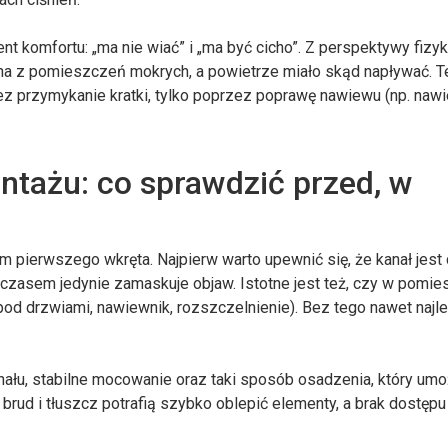
 komfortu: „ma nie wiać” i „ma być cicho”. Z perspektywy fizyk
ona z pomieszczeń mokrych, a powietrze miało skąd napływać. T
z przymykanie kratki, tylko poprzez poprawę nawiewu (np. nawie
tażu: co sprawdzić przed, w
pierwszego wkręta. Najpierw warto upewnić się, że kanał jest 
 czasem jedynie zamaskuje objaw. Istotne jest też, czy w pomi
 pod drzwiami, nawiewnik, rozszczelnienie). Bez tego nawet najl
ału, stabilne mocowanie oraz taki sposób osadzenia, który umo
brud i tłuszcz potrafią szybko oblepić elementy, a brak dostęp