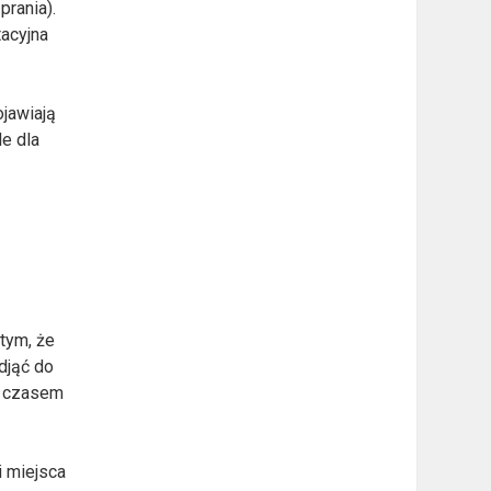
prania).
tacyjna
ojawiają
le dla
 tym, że
djąć do
 z czasem
i miejsca