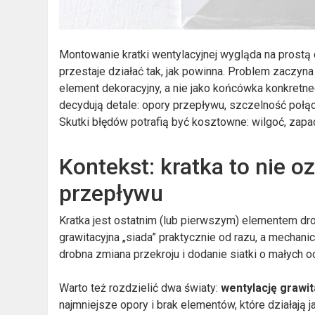
Montowanie kratki wentylacyjnej wygląda na prostą c
przestaje działać tak, jak powinna. Problem zaczyna 
element dekoracyjny, a nie jako końcówka konkretn
decydują detale: opory przepływu, szczelność połąc
Skutki błędów potrafią być kosztowne: wilgoć, zapac
Kontekst: kratka to nie o
przepływu
Kratka jest ostatnim (lub pierwszym) elementem drog
grawitacyjna „siada” praktycznie od razu, a mechanic
drobna zmiana przekroju i dodanie siatki o małych 
Warto też rozdzielić dwa światy:
wentylację grawit
najmniejsze opory i brak elementów, które działają j