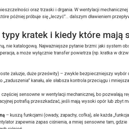
eszczelności oraz trzaski i drgania. W wentylacji mechanicznej 
 które później próbuje się „leczyć”… dalszym dławieniem przepły
typy kratek i kiedy które mają 
ną, nie katalogową. Najważniejsze pytanie brzmi: jaki system ob
peracja, a może wyłącznie transfer powietrza (np. kratka w drzw
roste żaluzje, duże prześwity) – zwykle bezpieczniejszy wybór 
ko „zaduszenia” kanału, ale słabsza kontrola przeciągu i mniejsz
 częściej sensowne w wentylacji mechanicznej, bo pozwalają r
acyjnej potrafią przeszkadzać, jeśli mają wysoki opór lub zbyt m
tną
– kuszą funkcjami (owady, zapachy, cofka), ale każda „funkcj
tylator zapewnia zapas ciśnienia, a mniej sensowne tam, gdzie
ach ciśnień.