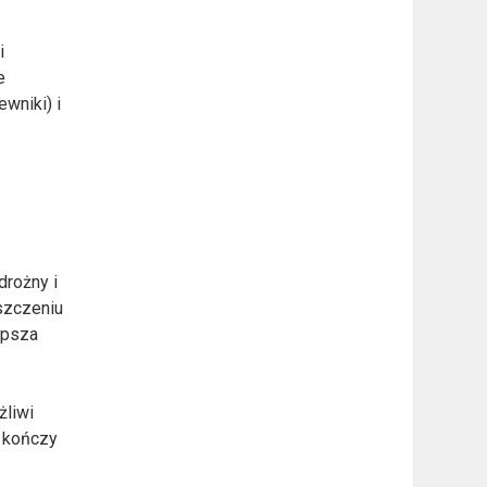
i
e
wniki) i
drożny i
eszczeniu
epsza
żliwi
u kończy