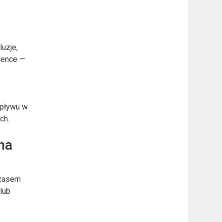
a
luzje,
zience —
epływu w
ch.
na
Czasem
 lub