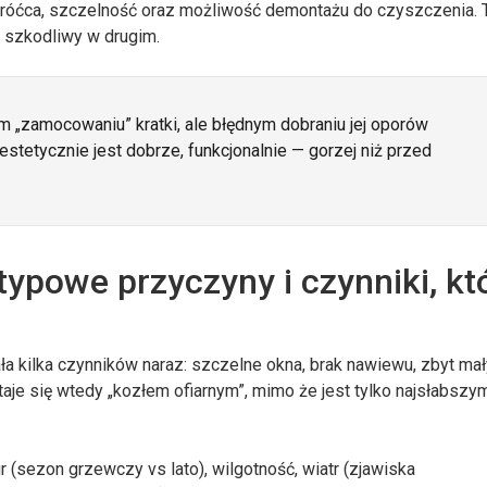
króćca, szczelność oraz możliwość demontażu do czyszczenia.
a szkodliwy w drugim.
 „zamocowaniu” kratki, ale błędnym dobraniu jej oporów
 estetycznie jest dobrze, funkcjonalnie — gorzej niż przed
typowe przyczyny i czynniki, kt
a kilka czynników naraz: szczelne okna, brak nawiewu, zbyt mał
staje się wtedy „kozłem ofiarnym”, mimo że jest tylko najsłabszy
ur (sezon grzewczy vs lato), wilgotność, wiatr (zjawiska