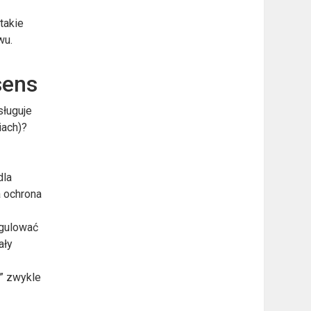
takie
wu.
sens
sługuje
iach)?
dla
a ochrona
egulować
ały
a” zwykle