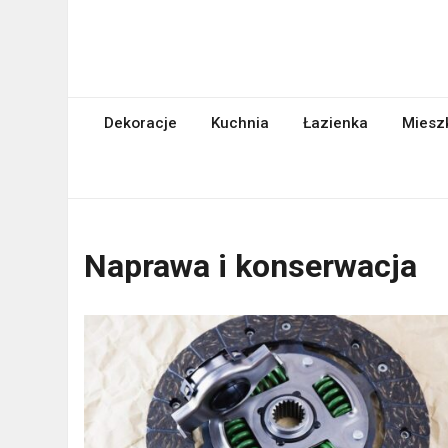
Skip
to
content
abcgospodyni.pl
ABC każdej gospodyni domowej
Dekoracje
Kuchnia
Łazienka
Miesz
Naprawa i konserwacja