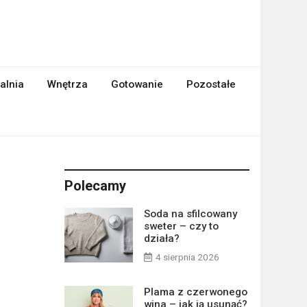
alnia
Wnętrza
Gotowanie
Pozostałe
Polecamy
Soda na sfilcowany
sweter – czy to
działa?
4 sierpnia 2026
Plama z czerwonego
wina – jak ją usunąć?