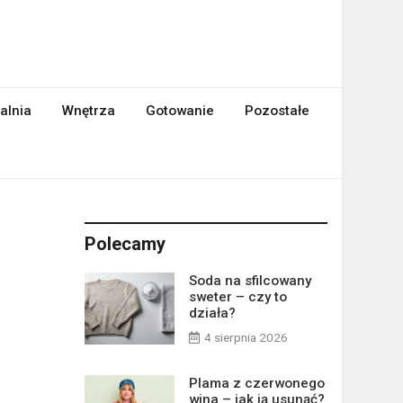
alnia
Wnętrza
Gotowanie
Pozostałe
Polecamy
Soda na sfilcowany
sweter – czy to
działa?
4 sierpnia 2026
Plama z czerwonego
wina – jak ją usunąć?