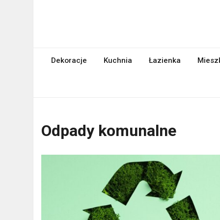
Skip
to
content
abcgospodyni.pl
ABC każdej gospodyni domowej
Dekoracje
Kuchnia
Łazienka
Miesz
Odpady komunalne