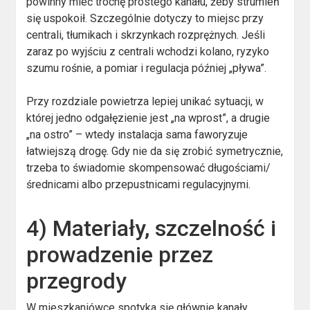
powinny mieć trochę prostego kanału, żeby strumień
się uspokoił. Szczególnie dotyczy to miejsc przy
centrali, tłumikach i skrzynkach rozprężnych. Jeśli
zaraz po wyjściu z centrali wchodzi kolano, ryzyko
szumu rośnie, a pomiar i regulacja później „pływa”.
Przy rozdziale powietrza lepiej unikać sytuacji, w
której jedno odgałęzienie jest „na wprost”, a drugie
„na ostro” – wtedy instalacja sama faworyzuje
łatwiejszą drogę. Gdy nie da się zrobić symetrycznie,
trzeba to świadomie skompensować długościami/
średnicami albo przepustnicami regulacyjnymi.
4) Materiały, szczelność i
prowadzenie przez
przegrody
W mieszkaniówce spotyka się głównie kanały