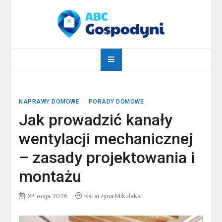
Skip
to
content
abcgospodyni.pl
ABC każdej gospodyni domowej
NAPRAWY DOMOWE
PORADY DOMOWE
Jak prowadzić kanały
wentylacji mechanicznej
– zasady projektowania i
montażu
24 maja 2026
Katarzyna Mikulska