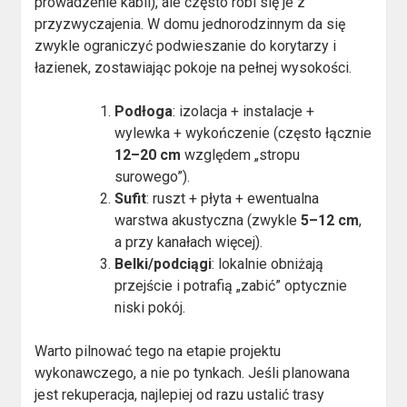
prowadzenie kabli), ale często robi się je z
przyzwyczajenia. W domu jednorodzinnym da się
zwykle ograniczyć podwieszanie do korytarzy i
łazienek, zostawiając pokoje na pełnej wysokości.
Podłoga
: izolacja + instalacje +
wylewka + wykończenie (często łącznie
12–20 cm
względem „stropu
surowego”).
Sufit
: ruszt + płyta + ewentualna
warstwa akustyczna (zwykle
5–12 cm
,
a przy kanałach więcej).
Belki/podciągi
: lokalnie obniżają
przejście i potrafią „zabić” optycznie
niski pokój.
Warto pilnować tego na etapie projektu
wykonawczego, a nie po tynkach. Jeśli planowana
jest rekuperacja, najlepiej od razu ustalić trasy