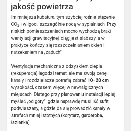
jakość powietrza
Im mniejsza kubatura, tym szybciej rośnie stężenie
CO
i wilgoci, szczególnie nocą w sypialniach. Przy
2
niskich pomieszczeniach mocno wychodzą braki
wentylacji grawitacyjnej: ciąg jest słabszy, a w
praktyce kończy się rozszczelnianiem okien i
narzekaniem na „zaduch”.
Wentylacja mechaniczna z odzyskiem ciepła
(rekuperacja) łagodzi temat, ale ma swoją cenę:
kanały i rozdzielacze potrafią zabrać
10–20 cm
wysokości, czasem więcej w newralgicznych
miejscach. Dlatego przy planowaniu instalacji lepiej
myśleć „od góry”: gdzie naprawdę musi iść sufit
podwieszany, a gdzie da się prowadzić kanały w
strefach mniej istotnych (korytarz, garderoba,
łazienka).