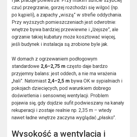
i jak pracuje powietrze. Przy niskim suficie szybciej
czuć przegrzanie, gorzej rozchodzi się wilgoć (np.
po kąpieli), a zapachy „wiszą” w strefie oddychania.
Przy wyższych pomieszczeniach jest odwrotnie:
wnętrze bywa bardziej przewiewne i „lżejsze”, ale
ogrzanie takiej kubatury może kosztować więcej,
jeśli budynek i instalacja są zrobione byle jak.
W domach z ogrzewaniem podłogowym
standardowe
2,6–2,75 m
często daje bardzo
przyjemny balans: jest oddech, a nie ma wrażenia
„hali”. Natomiast
2,4–2,5 m
bywa OK w sypialniach i
pokojach dziecięcych, pod warunkiem dobrego
doświetlenia i sensownej wentylacji. Problem
pojawia się, gdy dojdzie sufit podwieszany na kanały
rekuperacji i zostaje realnie np. 2,35 m – wtedy
nawet ładne wnętrze zaczyna wyglądać „płasko”.
Wysokość a wentylacja i