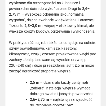
wybierane dla oszczędności na kubaturze i
powierzchni ścian do wykończenia. Drugi to
2,6–
2,75 m
– wysokość odbierana jako „normalna,
wygodna”, dająca swobodę w oświetleniu i aranżacji.
Trzeci to
2,8–3,0 m
i więcej – efektowny klimat, ale
większe koszty budowy, ogrzewania i wykończenia.
W praktyce różnicę robi także to, co ląduje na suficie:
szyny oświetleniowe, karnisze, kasetony,
klimatyzacja, czujki, czasem projektowane wnęki pod
zasłony. Jeśli planowane są wysokie drzwi (np.
220–240 cm) i duże przeszklenia, sufit
2,5 m
może
zacząć ograniczać proporcje wnętrza.
2,5 m
– działa, ale każdy centymetr
„zabiera” instalacja; wnętrze wymaga
dobrego światła i jasnych powierzchni.
2,6–2,75 m
– najłatwiejsza wysokość
do „zrobienia dobrze” bez