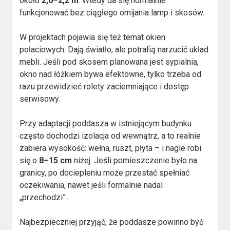
około
2,0–2,2 m
. Wtedy da się normalnie
funkcjonować bez ciągłego omijania lamp i skosów.
W projektach pojawia się też temat okien
połaciowych. Dają światło, ale potrafią narzucić układ
mebli. Jeśli pod skosem planowana jest sypialnia,
okno nad łóżkiem bywa efektowne, tylko trzeba od
razu przewidzieć rolety zaciemniające i dostęp
serwisowy.
Przy adaptacji poddasza w istniejącym budynku
często dochodzi izolacja od wewnątrz, a to realnie
zabiera wysokość: wełna, ruszt, płyta – i nagle robi
się o
8–15 cm
niżej. Jeśli pomieszczenie było na
granicy, po dociepleniu może przestać spełniać
oczekiwania, nawet jeśli formalnie nadal
„przechodzi”.
Najbezpieczniej przyjąć, że poddasze powinno być