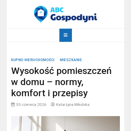
Skip
to
content
abcgospodyni.pl
ABC każdej gospodyni domowej
KUPNO NIERUCHOMOŚCI
MIESZKANIE
Wysokość pomieszczeń
w domu – normy,
komfort i przepisy
30 czerwca 2026
Katarzyna Mikulska