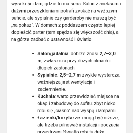
wysokości tam, gdzie to ma sens. Salon z aneksem i
dużymi przeszkleniami potrafi zyskać na wyższym
suficie, ale sypialnie czy garderoby nie muszą być
„na pokaz”. W domach z poddaszem często lepiej
dopieścić parter (tam spędza się większość dnia), a
na górze zadbać o ustawność i światło.
Salon/jadalnia
: dobrze znosi
2,7–3,0
m
, zwłaszcza przy dużych oknach i
długich zasłonach.
Sypialnie
:
2,5–2,7 m
zwykle wystarcza;
ważniejsza jest wentylacja i
zaciemnienie.
Kuchnia
: warto przewidzieć miejsce na
okap i zabudowę do sufitu; zbyt nisko
robi się „ciasno” nad wyspą i lampami.
Łazienki/korytarze
: mogą być niższe,
ale trzeba pilnować instalacji i poczucia
przestrzeni (światło robi tu dużą