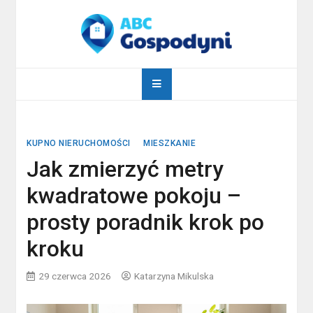
Skip
to
content
abcgospodyni.pl
ABC każdej gospodyni domowej
KUPNO NIERUCHOMOŚCI
MIESZKANIE
Jak zmierzyć metry
kwadratowe pokoju –
prosty poradnik krok po
kroku
29 czerwca 2026
Katarzyna Mikulska