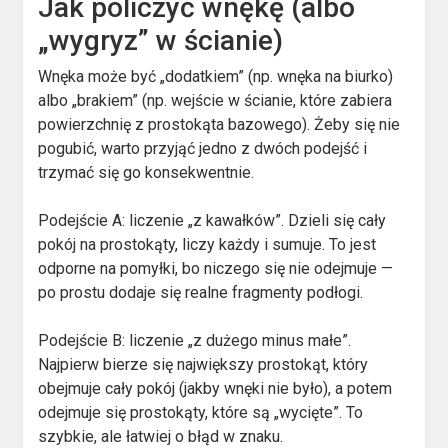
Jak policzyć wnękę (albo
„wygryz” w ścianie)
Wnęka może być „dodatkiem” (np. wnęka na biurko)
albo „brakiem” (np. wejście w ścianie, które zabiera
powierzchnię z prostokąta bazowego). Żeby się nie
pogubić, warto przyjąć jedno z dwóch podejść i
trzymać się go konsekwentnie.
Podejście A: liczenie „z kawałków”. Dzieli się cały
pokój na prostokąty, liczy każdy i sumuje. To jest
odporne na pomyłki, bo niczego się nie odejmuje —
po prostu dodaje się realne fragmenty podłogi.
Podejście B: liczenie „z dużego minus małe”.
Najpierw bierze się największy prostokąt, który
obejmuje cały pokój (jakby wnęki nie było), a potem
odejmuje się prostokąty, które są „wycięte”. To
szybkie, ale łatwiej o błąd w znaku.