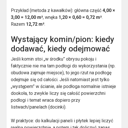
Przykład (metoda z kawałków): główna część
4,00 ×
3,00 = 12,00 m²
, wnęka
1,20 × 0,60 = 0,72 m²
.
Razem
12,72 m²
.
Wystający komin/pion: kiedy
dodawać, kiedy odejmować
Jeśli komin stoi „w środku” obrysu pokoju i
faktycznie nie ma tam podłogi do wykorzystania (np.
obudowa zajmuje miejsce), to jego rzut na podłogę
odejmuje się od całości. Jeśli natomiast jest tylko
„występem” w ścianie, ale podłoga normalnie istnieje
dookoła, to zwykle liczy się całość powierzchni
podłogi i temat wraca dopiero przy
listwach/panelach (docinki).
W praktyce: do kalkulacji paneli i płytek lepiej liczyć
realną powierzchnię, a potem i tak doliczyć zapas.