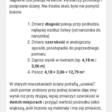
Najpierw rzut pokoju na kartce. Wystarczy prostokąt i
podpisane ściany. Nie trzeba skali, byle nie pomylić
boków.
Zmierz
długość
pokoju przy podłodze,
najlepiej wzdłuż listwy (od narożnika do
narożnika).
Zmierz
szerokość
w analogiczny
sposób, prostopadle do poprzedniego
pomiaru.
Zapisz wynik w metrach (np.
4,18 m
i
3,06 m
).
Policz:
4,18 × 3,06 = 12,79 m²
.
W starych mieszkaniach ściany potrafią „uciekać”.
Jeśli pomiar zrobiony przy jednej ścianie daje inny
wynik niż przy drugiej, lepiej zmierzyć szerokość w
dwóch miejscach
i przyjąć wartość pośrodku (albo
większą, jeśli liczone są materiały i ma się zmieścić,