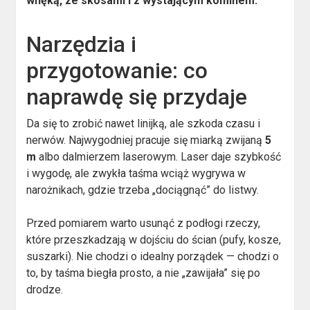
wnęką, ze skosami i z wystającym kominem.
Narzędzia i
przygotowanie: co
naprawdę się przydaje
Da się to zrobić nawet linijką, ale szkoda czasu i
nerwów. Najwygodniej pracuje się miarką zwijaną
5
m
albo dalmierzem laserowym. Laser daje szybkość
i wygodę, ale zwykła taśma wciąż wygrywa w
narożnikach, gdzie trzeba „dociągnąć” do listwy.
Przed pomiarem warto usunąć z podłogi rzeczy,
które przeszkadzają w dojściu do ścian (pufy, kosze,
suszarki). Nie chodzi o idealny porządek — chodzi o
to, by taśma biegła prosto, a nie „zawijała” się po
drodze.