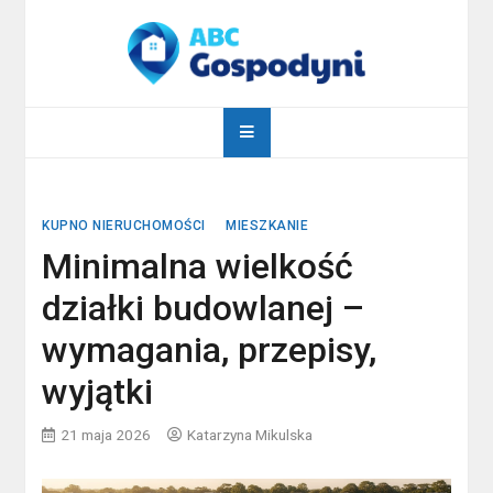
Skip
to
content
abcgospodyni.pl
ABC każdej gospodyni domowej
KUPNO NIERUCHOMOŚCI
MIESZKANIE
Minimalna wielkość
działki budowlanej –
wymagania, przepisy,
wyjątki
21 maja 2026
Katarzyna Mikulska