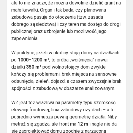
ale to nie znaczy, że można dowolnie dzielić grunt na
małe kawałki. Organ i tak bada, czy planowana
zabudowa pasuje do otoczenia (tzw. zasada
dobrego sąsiedztwa) i czy teren ma dostęp do drogi
publicznej oraz uzbrojenie lub możliwość jego
zapewnienia.
W praktyce, jeżeli w okolicy stoją domy na działkach
po
1000–1200 m²
, to próba „wciśnięcia” nowej
działki
350 m²
pod wolnostojący dom zwykle
kończy się problemami: brak miejsca na sensowne
odsunięcia, zieleń, dojazd, a czasem zwyczajnie brak
spójności z zabudową w obszarze analizowanym.
WZ jest też wrażliwa na parametry typu szerokość
elewacji frontowej, linia zabudowy czy dach – a to
pośrednio wymusza pewną geometrię działki. Niby
metraż się zgadza, ale front ma
12 m
i nagle nie da
się zaprojektować domu zgodnie z narzuconą