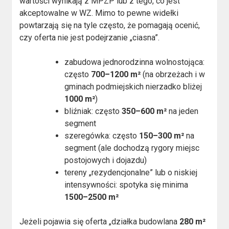
wartości wynikają z MPZP lub z tego, co jest
akceptowalne w WZ. Mimo to pewne widełki
powtarzają się na tyle często, że pomagają ocenić,
czy oferta nie jest podejrzanie „ciasna”.
zabudowa jednorodzinna wolnostojąca:
często
700–1200 m²
(na obrzeżach i w
gminach podmiejskich nierzadko bliżej
1000 m²
)
bliźniak: często
350–600 m²
na jeden
segment
szeregówka: często
150–300 m²
na
segment (ale dochodzą rygory miejsc
postojowych i dojazdu)
tereny „rezydencjonalne” lub o niskiej
intensywności: spotyka się minima
1500–2500 m²
Jeżeli pojawia się oferta „działka budowlana
280 m²