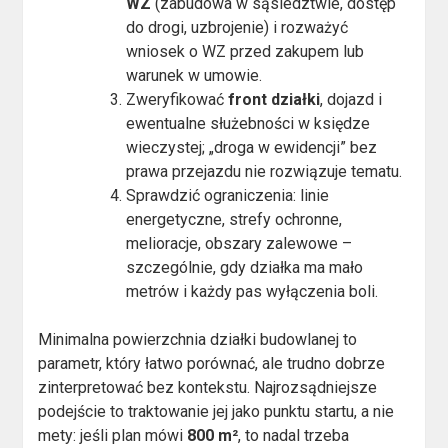
WZ
(zabudowa w sąsiedztwie, dostęp
do drogi, uzbrojenie) i rozważyć
wniosek o WZ przed zakupem lub
warunek w umowie.
Zweryfikować
front działki
, dojazd i
ewentualne służebności w księdze
wieczystej; „droga w ewidencji” bez
prawa przejazdu nie rozwiązuje tematu.
Sprawdzić ograniczenia: linie
energetyczne, strefy ochronne,
melioracje, obszary zalewowe –
szczególnie, gdy działka ma mało
metrów i każdy pas wyłączenia boli.
Minimalna powierzchnia działki budowlanej to
parametr, który łatwo porównać, ale trudno dobrze
zinterpretować bez kontekstu. Najrozsądniejsze
podejście to traktowanie jej jako punktu startu, a nie
mety: jeśli plan mówi
800 m²
, to nadal trzeba