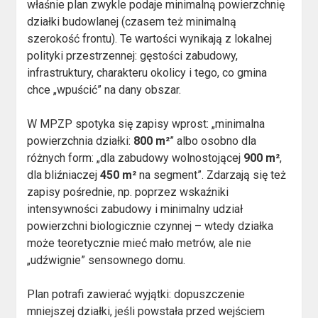
właśnie plan zwykle podaje minimalną powierzchnię
działki budowlanej (czasem też minimalną
szerokość frontu). Te wartości wynikają z lokalnej
polityki przestrzennej: gęstości zabudowy,
infrastruktury, charakteru okolicy i tego, co gmina
chce „wpuścić” na dany obszar.
W MPZP spotyka się zapisy wprost: „minimalna
powierzchnia działki:
800 m²
” albo osobno dla
różnych form: „dla zabudowy wolnostojącej
900 m²
,
dla bliźniaczej
450 m²
na segment”. Zdarzają się też
zapisy pośrednie, np. poprzez wskaźniki
intensywności zabudowy i minimalny udział
powierzchni biologicznie czynnej – wtedy działka
może teoretycznie mieć mało metrów, ale nie
„udźwignie” sensownego domu.
Plan potrafi zawierać wyjątki: dopuszczenie
mniejszej działki, jeśli powstała przed wejściem