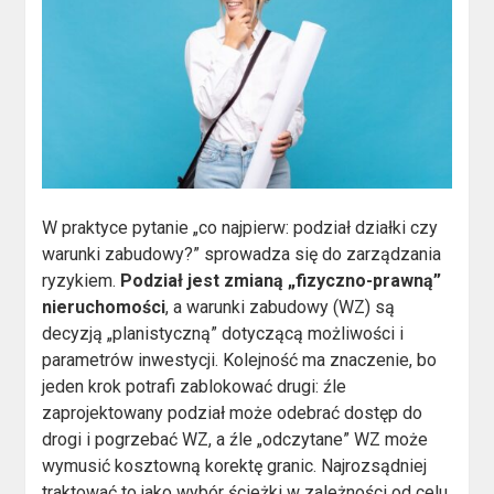
W praktyce pytanie „co najpierw: podział działki czy
warunki zabudowy?” sprowadza się do zarządzania
ryzykiem.
Podział jest zmianą „fizyczno-prawną”
nieruchomości
, a warunki zabudowy (WZ) są
decyzją „planistyczną” dotyczącą możliwości i
parametrów inwestycji. Kolejność ma znaczenie, bo
jeden krok potrafi zablokować drugi: źle
zaprojektowany podział może odebrać dostęp do
drogi i pogrzebać WZ, a źle „odczytane” WZ może
wymusić kosztowną korektę granic. Najrozsądniej
traktować to jako wybór ścieżki w zależności od celu