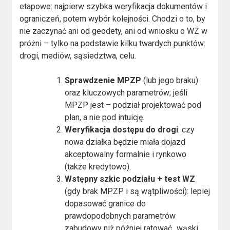
etapowe: najpierw szybka weryfikacja dokumentów i
ograniczeń, potem wybór kolejności. Chodzi o to, by
nie zaczynać ani od geodety, ani od wniosku o WZ w
próżni – tylko na podstawie kilku twardych punktów:
drogi, mediów, sąsiedztwa, celu.
Sprawdzenie MPZP
(lub jego braku)
oraz kluczowych parametrów; jeśli
MPZP jest – podział projektować pod
plan, a nie pod intuicję.
Weryfikacja dostępu do drogi
: czy
nowa działka będzie miała dojazd
akceptowalny formalnie i rynkowo
(także kredytowo).
Wstępny szkic podziału + test WZ
(gdy brak MPZP i są wątpliwości): lepiej
dopasować granice do
prawdopodobnych parametrów
zabudowy niż później ratować „wąski