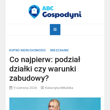
Skip
to
content
abcgospodyni.pl
ABC każdej gospodyni domowej
KUPNO NIERUCHOMOŚCI
MIESZKANIE
Co najpierw: podział
działki czy warunki
zabudowy?
9 czerwca 2026
Katarzyna Mikulska