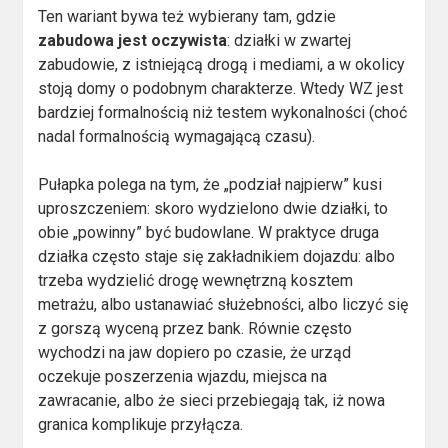
Ten wariant bywa też wybierany tam, gdzie
zabudowa jest oczywista
: działki w zwartej
zabudowie, z istniejącą drogą i mediami, a w okolicy
stoją domy o podobnym charakterze. Wtedy WZ jest
bardziej formalnością niż testem wykonalności (choć
nadal formalnością wymagającą czasu).
Pułapka polega na tym, że „podział najpierw” kusi
uproszczeniem: skoro wydzielono dwie działki, to
obie „powinny” być budowlane. W praktyce druga
działka często staje się zakładnikiem dojazdu: albo
trzeba wydzielić drogę wewnętrzną kosztem
metrażu, albo ustanawiać służebności, albo liczyć się
z gorszą wyceną przez bank. Równie często
wychodzi na jaw dopiero po czasie, że urząd
oczekuje poszerzenia wjazdu, miejsca na
zawracanie, albo że sieci przebiegają tak, iż nowa
granica komplikuje przyłącza.