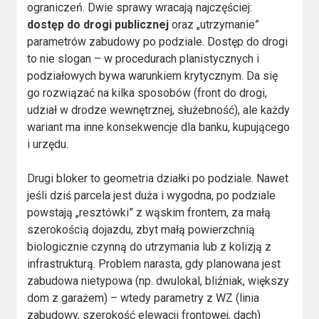
ograniczeń. Dwie sprawy wracają najczęściej:
dostęp do drogi publicznej
oraz „utrzymanie”
parametrów zabudowy po podziale. Dostęp do drogi
to nie slogan – w procedurach planistycznych i
podziałowych bywa warunkiem krytycznym. Da się
go rozwiązać na kilka sposobów (front do drogi,
udział w drodze wewnętrznej, służebność), ale każdy
wariant ma inne konsekwencje dla banku, kupującego
i urzędu.
Drugi bloker to geometria działki po podziale. Nawet
jeśli dziś parcela jest duża i wygodna, po podziale
powstają „resztówki” z wąskim frontem, za małą
szerokością dojazdu, zbyt małą powierzchnią
biologicznie czynną do utrzymania lub z kolizją z
infrastrukturą. Problem narasta, gdy planowana jest
zabudowa nietypowa (np. dwulokal, bliźniak, większy
dom z garażem) – wtedy parametry z WZ (linia
zabudowy, szerokość elewacji frontowej, dach)