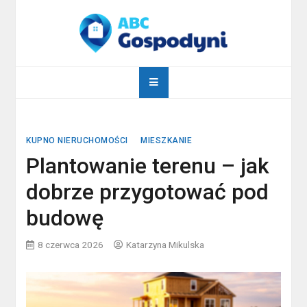
Skip
to
content
abcgospodyni.pl
ABC każdej gospodyni domowej
KUPNO NIERUCHOMOŚCI
MIESZKANIE
Plantowanie terenu – jak
dobrze przygotować pod
budowę
8 czerwca 2026
Katarzyna Mikulska