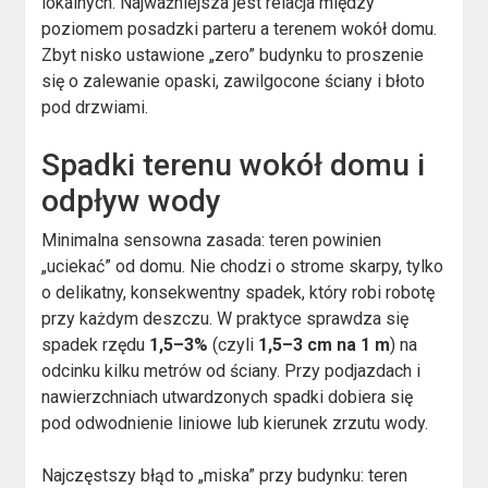
lokalnych. Najważniejsza jest relacja między
poziomem posadzki parteru a terenem wokół domu.
Zbyt nisko ustawione „zero” budynku to proszenie
się o zalewanie opaski, zawilgocone ściany i błoto
pod drzwiami.
Spadki terenu wokół domu i
odpływ wody
Minimalna sensowna zasada: teren powinien
„uciekać” od domu. Nie chodzi o strome skarpy, tylko
o delikatny, konsekwentny spadek, który robi robotę
przy każdym deszczu. W praktyce sprawdza się
spadek rzędu
1,5–3%
(czyli
1,5–3 cm na 1 m
) na
odcinku kilku metrów od ściany. Przy podjazdach i
nawierzchniach utwardzonych spadki dobiera się
pod odwodnienie liniowe lub kierunek zrzutu wody.
Najczęstszy błąd to „miska” przy budynku: teren