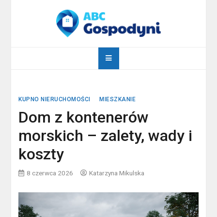
Skip
to
content
abcgospodyni.pl
ABC każdej gospodyni domowej
KUPNO NIERUCHOMOŚCI
MIESZKANIE
Dom z kontenerów
morskich – zalety, wady i
koszty
8 czerwca 2026
Katarzyna Mikulska