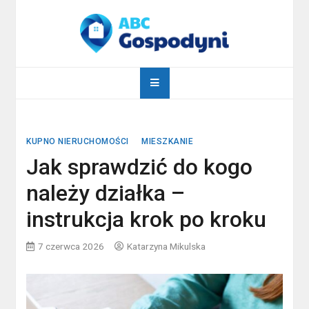
Skip
to
content
abcgospodyni.pl
ABC każdej gospodyni domowej
KUPNO NIERUCHOMOŚCI
MIESZKANIE
Jak sprawdzić do kogo
należy działka –
instrukcja krok po kroku
7 czerwca 2026
Katarzyna Mikulska