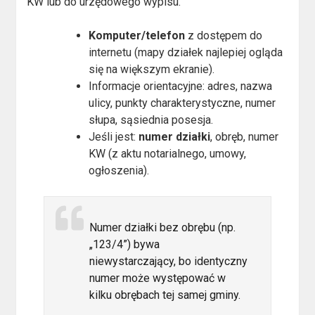
KW lub do urzędowego wypisu.
Komputer/telefon
z dostępem do
internetu (mapy działek najlepiej ogląda
się na większym ekranie).
Informacje orientacyjne: adres, nazwa
ulicy, punkty charakterystyczne, numer
słupa, sąsiednia posesja.
Jeśli jest:
numer działki
, obręb, numer
KW (z aktu notarialnego, umowy,
ogłoszenia).
Numer działki bez obrębu (np.
„123/4”) bywa
niewystarczający, bo identyczny
numer może występować w
kilku obrębach tej samej gminy.