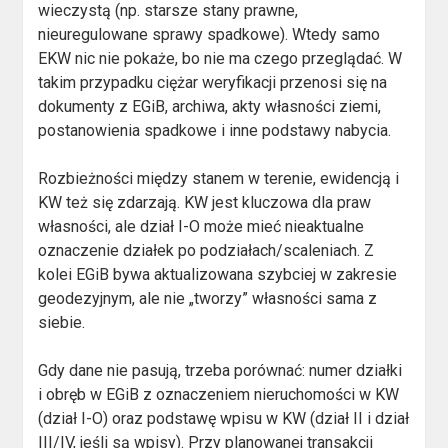
wieczystą (np. starsze stany prawne,
nieuregulowane sprawy spadkowe). Wtedy samo
EKW nic nie pokaże, bo nie ma czego przeglądać. W
takim przypadku ciężar weryfikacji przenosi się na
dokumenty z EGiB, archiwa, akty własności ziemi,
postanowienia spadkowe i inne podstawy nabycia.
Rozbieżności między stanem w terenie, ewidencją i
KW też się zdarzają. KW jest kluczowa dla praw
własności, ale dział I-O może mieć nieaktualne
oznaczenie działek po podziałach/scaleniach. Z
kolei EGiB bywa aktualizowana szybciej w zakresie
geodezyjnym, ale nie „tworzy” własności sama z
siebie.
Gdy dane nie pasują, trzeba porównać: numer działki
i obręb w EGiB z oznaczeniem nieruchomości w KW
(dział I-O) oraz podstawę wpisu w KW (dział II i dział
III/IV, jeśli są wpisy). Przy planowanej transakcji