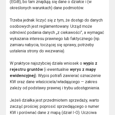
(EGiB), bo tam znajdują się dane o działce i (w
określonych warunkach) dane podmiotów.
Trzeba jednak liczyć się z tym, że dostęp do danych
osobowych jest reglamentowany. Urząd może
odmówić podania danych „z ciekawości”, a wymagać
wykazania interesu prawnego lub faktycznego (np.
zamiaru nabycia, toczącej się sprawy, potrzeby
ustalenia strony do wezwania).
W praktyce najszybciej działa wniosek o
wypis z
rejestru gruntów
(i ewentualnie
wyrys z mapy
ewidencyjnej
). Wypis potrafi zawierać oznaczenie
KW oraz dane właściciela/władającego — zakres
zależy od podstawy prawnej i trybu udostępnienia.
Jeżeli działka jest przedmiotem sprzedaży, warto
zacząć prościej: poprosić sprzedającego o numer
KW i porównać dane z mapą (dział I-O). Uczciwa