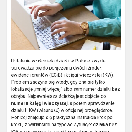
Ustalenie właściciela działki w Polsce zwykle
sprowadza się do połączenia dwóch źródeł:
ewidencji gruntów (EGiB) i księgi wieczystej (KW).
Problem zaczyna się wtedy, gdy zna się tylko
lokalizację „mniej więcej” albo sam numer działki bez
obrębu. Najpewniejszą ścieżką jest dojście do
numeru księgi wieczystej
, a potem sprawdzenie
działu II KW (własność) w oficjalnej przeglądarce.
Poniżej znajduje się praktyczna instrukcja krok po
kroku, z wariantami na typowe sytuacje: działka bez
KW, współwłasność, nieaktualne dane w terenie.