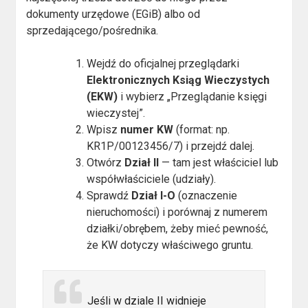
dokumenty urzędowe (EGiB) albo od
sprzedającego/pośrednika.
Wejdź do oficjalnej przeglądarki
Elektronicznych Ksiąg Wieczystych
(EKW)
i wybierz „Przeglądanie księgi
wieczystej”.
Wpisz
numer KW
(format: np.
KR1P/00123456/7) i przejdź dalej.
Otwórz
Dział II
— tam jest właściciel lub
współwłaściciele (udziały).
Sprawdź
Dział I-O
(oznaczenie
nieruchomości) i porównaj z numerem
działki/obrębem, żeby mieć pewność,
że KW dotyczy właściwego gruntu.
Jeśli w dziale II widnieje