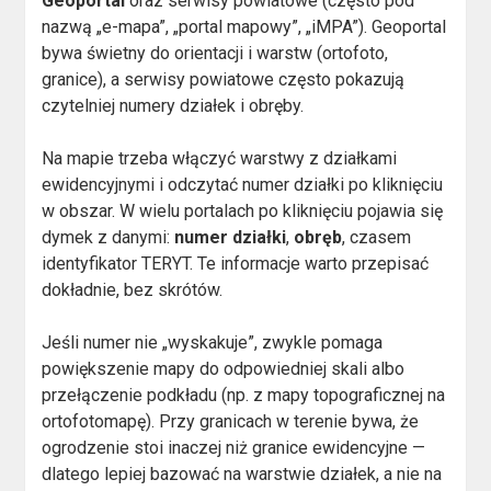
Geoportal
oraz serwisy powiatowe (często pod
nazwą „e-mapa”, „portal mapowy”, „iMPA”). Geoportal
bywa świetny do orientacji i warstw (ortofoto,
granice), a serwisy powiatowe często pokazują
czytelniej numery działek i obręby.
Na mapie trzeba włączyć warstwy z działkami
ewidencyjnymi i odczytać numer działki po kliknięciu
w obszar. W wielu portalach po kliknięciu pojawia się
dymek z danymi:
numer działki
,
obręb
, czasem
identyfikator TERYT. Te informacje warto przepisać
dokładnie, bez skrótów.
Jeśli numer nie „wyskakuje”, zwykle pomaga
powiększenie mapy do odpowiedniej skali albo
przełączenie podkładu (np. z mapy topograficznej na
ortofotomapę). Przy granicach w terenie bywa, że
ogrodzenie stoi inaczej niż granice ewidencyjne —
dlatego lepiej bazować na warstwie działek, a nie na