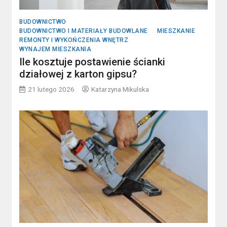
BUDOWNICTWO
BUDOWNICTWO I MATERIAŁY BUDOWLANE
MIESZKANIE
REMONTY I WYKOŃCZENIA WNĘTRZ
WYNAJEM MIESZKANIA
Ile kosztuje postawienie ścianki
działowej z karton gipsu?
21 lutego 2026
Katarzyna Mikulska