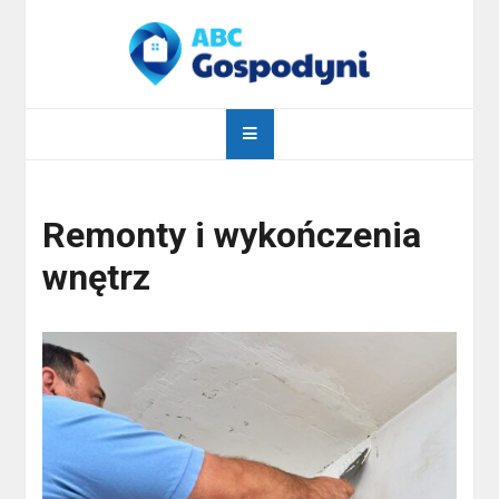
Skip
to
content
abcgospodyni.pl
ABC każdej gospodyni domowej
Remonty i wykończenia
wnętrz