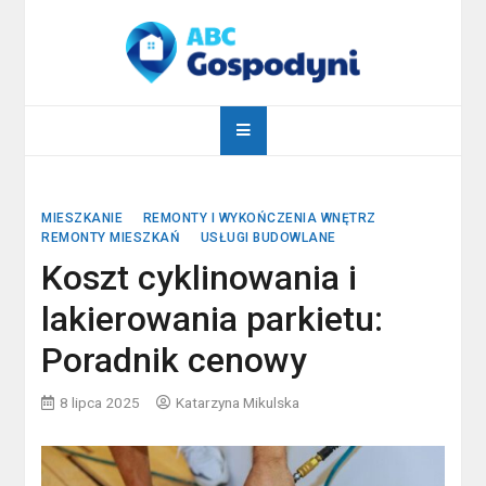
Skip
to
content
abcgospodyni.pl
ABC każdej gospodyni domowej
MIESZKANIE
REMONTY I WYKOŃCZENIA WNĘTRZ
REMONTY MIESZKAŃ
USŁUGI BUDOWLANE
Koszt cyklinowania i
lakierowania parkietu:
Poradnik cenowy
8 lipca 2025
Katarzyna Mikulska