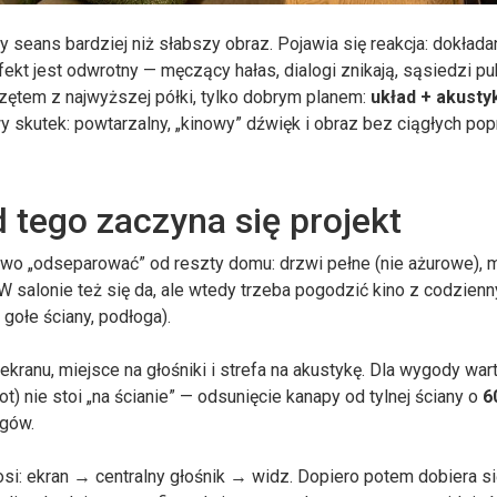
 seans bardziej niż słabszy obraz. Pojawia się reakcja: dokłada
fekt jest odwrotny — męczący hałas, dialogi znikają, sąsiedzi pu
zętem z najwyższej półki, tylko dobrym planem:
układ + akusty
wy skutek: powtarzalny, „kinowy” dźwięk i obraz bez ciągłych po
 tego zaczyna się projekt
iowo „odseparować” od reszty domu: drzwi pełne (nie ażurowe), 
 W salonie też się da, ale wtedy trzeba pogodzić kino z codzien
 gołe ściany, podłoga).
kranu, miejsce na głośniki i strefa na akustykę. Dla wygody war
t) nie stoi „na ścianie” — odsunięcie kanapy od tylnej ściany o
6
ogów.
si: ekran → centralny głośnik → widz. Dopiero potem dobiera si