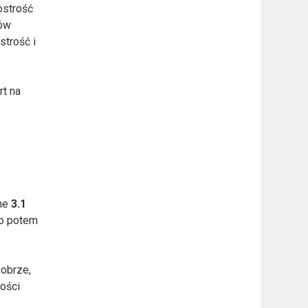
 ostrość
rów
strość i
rt na
dne
3.1
ro potem
Dobrze,
łości