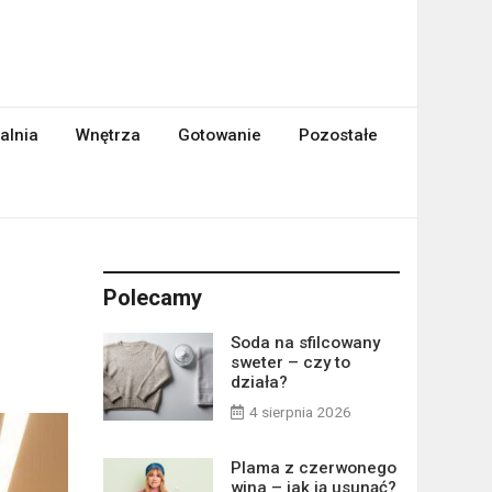
alnia
Wnętrza
Gotowanie
Pozostałe
Polecamy
Soda na sfilcowany
sweter – czy to
działa?
4 sierpnia 2026
Plama z czerwonego
wina – jak ją usunąć?