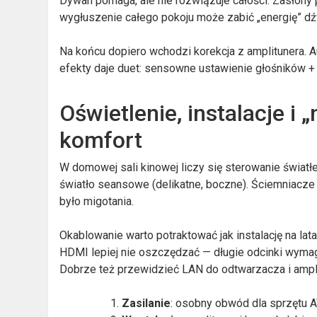
Dywan pomaga, ale nie rozwiązuje całości. Zasłony 
wygłuszenie całego pokoju może zabić „energię” dźwi
Na końcu dopiero wchodzi korekcja z amplitunera. Aut
efekty daje duet: sensowne ustawienie głośników + 
Oświetlenie, instalacje i 
komfort
W domowej sali kinowej liczy się sterowanie światł
światło seansowe (delikatne, boczne). Ściemniacze
było migotania.
Okablowanie warto potraktować jak instalację na lat
HDMI lepiej nie oszczędzać — długie odcinki wyma
Dobrze też przewidzieć LAN do odtwarzacza i amplitu
Zasilanie
: osobny obwód dla sprzętu A