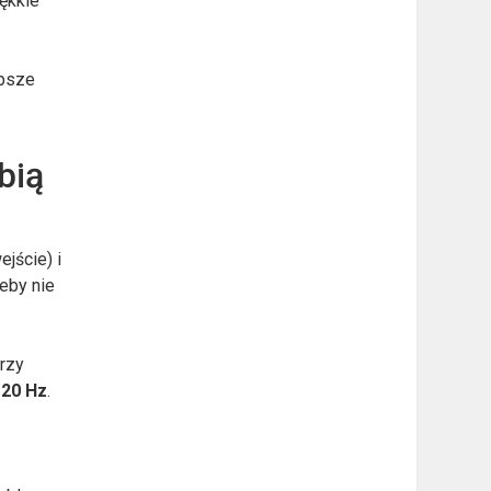
iękkie
epsze
bią
jście) i
eby nie
Przy
120 Hz
.