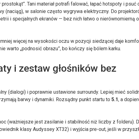
y prostokąt”. Tani materiał potrafi falować, łapać hotspoty i psuć
owy (naciąg), w salonie często wygrywa elektryczny. Do projekto
trii i specjalnych ekranów — bez nich łatwo o nierównomierną o
mniej więcej na wysokości oczu w pozycji siedzącej daje komfo
ie warto „podnosić obrazu”, bo kończy się bólem karku.
aty i zestaw głośników bez
lny (dialogi) i poprawnie ustawione surroundy. Lepiej mieć soli
trzymają barwy i dynamiki. Rozsądny punkt startu to
5.1
, a dopie
c (ważniejsze jest zasilanie i stabilność niż liczby z folderu). 
wiednik klasy Audyssey XT32) i wyjścia pre-out, jeśli w przysz