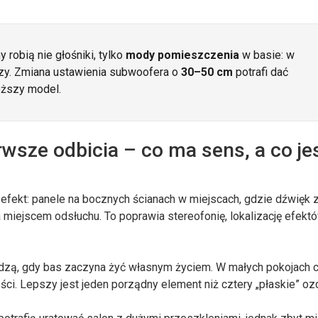
robią nie głośniki, tylko
mody pomieszczenia
w basie: w
czy. Zmiana ustawienia subwoofera o
30–50 cm
potrafi dać
oższy model.
rwsze odbicia – co ma sens, a co je
i efekt: panele na bocznych ścianach w miejscach, gdzie dźwięk 
a miejscem odsłuchu. To poprawia stereofonię, lokalizację efektó
odzą, gdy bas zaczyna żyć własnym życiem. W małych pokojach c
ści. Lepszy jest jeden porządny element niż cztery „płaskie” oz