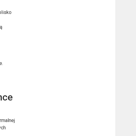
blisko
ją
e.
hce
rmalnej
ych