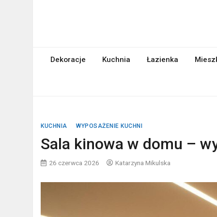
Skip
to
content
abcgospodyni.pl
ABC każdej gospodyni domowej
Dekoracje
Kuchnia
Łazienka
Miesz
KUCHNIA
WYPOSAŻENIE KUCHNI
Sala kinowa w domu – wy
26 czerwca 2026
Katarzyna Mikulska