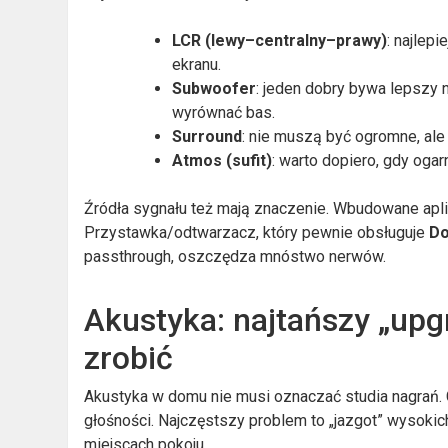
LCR (lewy–centralny–prawy)
: najlepi
ekranu.
Subwoofer
: jeden dobry bywa lepszy
wyrównać bas.
Surround
: nie muszą być ogromne, ale
Atmos (sufit)
: warto dopiero, gdy ogar
Źródła sygnału też mają znaczenie. Wbudowane aplik
Przystawka/odtwarzacz, który pewnie obsługuje
Do
passthrough, oszczędza mnóstwo nerwów.
Akustyka: najtańszy „upgr
zrobić
Akustyka w domu nie musi oznaczać studia nagrań. C
głośności. Najczęstszy problem to „jazgot” wysokich
miejscach pokoju.