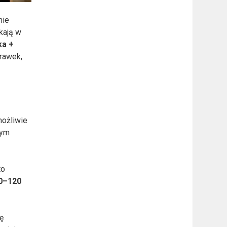
nie
kają w
ka +
prawek,
możliwie
nym
to
0–120
ę