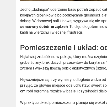
Jedno „dudniące” uderzenie basu potrafi zepsuć cały
kolejnych głośników albo podkręcanie głośności, a e
ścianę. W domowej sali kinowej wygrywa się nie spr
sensowny dobór urządzeń
. To daje długotermino
kabli na wierzchu i wiecznej frustracji.
Pomieszczenie i układ: od
Najłatwiej zrobić kino w pokoju, który można częśc
grube ściany, brak dużych prześwitów do korytarza.
życiem i większą ilością odbić akustycznych (szkło,
Najważniejsze są trzy wymiary: odległość widza od e
przyjąć, że główne miejsce odsłuchu (tzw. sweet spo
cm
robi ogromną różnicę w basie i czytelności dial
W praktyce układ pomieszczenia planuje się wokół o