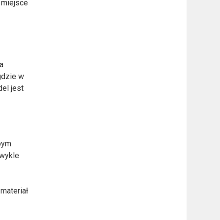
 miejsce
wa
gdzie w
el jest
abym
zwykle
 materiał