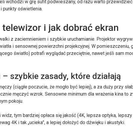
eli wchodzi w grę sufit podwieszany, od razu warto przewidzieć
 punkty oświetlenia.
 telewizor i jak dobrać ekran
 walki z zaciemnieniem i szybkie uruchamianie. Projektor wygry
wiatła i sensownej powierzchni projekcyjnej. W pomieszczeniu, 
ącego światło) potrafi wyglądać przeciętnie, nawet jeśli sam mod
 – szybkie zasady, które działają
męczy (ciągłe poczucie, że mogło być lepiej), a za duży przy sł
zacznie męczyć wzrok. Sensowne minimum dla wrażenia kina to 
nym pokoju.
i widz, tym bardziej opłaca się jakość (4K, lepsza optyka, lepszy
ag 4K i tak „ucieka”, a lepiej dołożyć do dźwięku i akustyki.