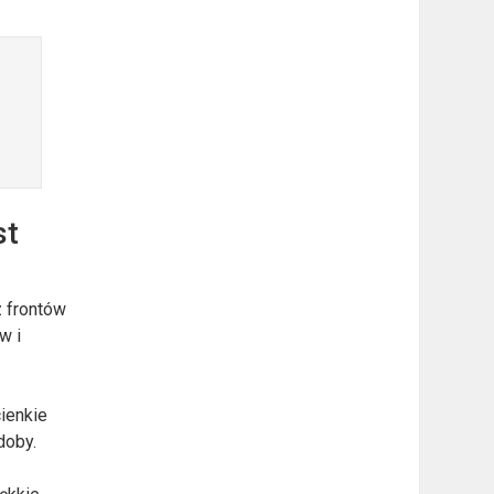
st
z frontów
w i
ienkie
doby.