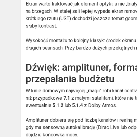
Ekran warto traktować jak element optyki, a nie „biał
na brzegach. W stałej sali lepiej wypada ekran ram
krótkiego rzutu (UST) dochodzi jeszcze temat geome
słaby kontrast.
Wysokość montażu to kolejny klasyk: środek ekranu 
długich seansach. Przy bardzo dużych przekątnych n
Dźwięk: amplituner, form
przepalania budżetu
W kinie domowym najwięcej „magii” robi kanał centra
niż przypadkowe
7.1
z małymi satelitami, które nie 
ewentualnie
5.1.2
lub
5.1.4
z Dolby Atmos.
Amplituner dobiera się pod liczbę kanałów i realną mo
gdy ma sensowną autokalibrację (Dirac Live lub odpo
dojdzie końcówka mocy.