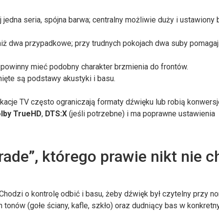
ej jedna seria, spójna barwa; centralny możliwie duży i ustawiony 
 niż dwa przypadkowe; przy trudnych pokojach dwa suby pomaga
 powinny mieć podobny charakter brzmienia do frontów.
nięte są podstawy akustyki i basu.
acje TV często ograniczają formaty dźwięku lub robią konwersj
lby TrueHD
,
DTS:X
(jeśli potrzebne) i ma poprawne ustawienia
ade”, którego prawie nikt nie c
hodzi o kontrolę odbić i basu, żeby dźwięk był czytelny przy no
 tonów (gołe ściany, kafle, szkło) oraz dudniący bas w konkretn