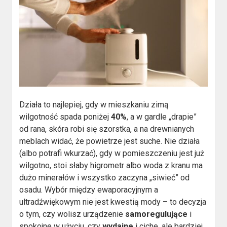
Działa to najlepiej, gdy w mieszkaniu zimą
wilgotność spada poniżej
40%
, a w gardle „drapie”
od rana, skóra robi się szorstka, a na drewnianych
meblach widać, że powietrze jest suche. Nie działa
(albo potrafi wkurzać), gdy w pomieszczeniu jest już
wilgotno, stoi słaby higrometr albo woda z kranu ma
dużo minerałów i wszystko zaczyna „siwieć” od
osadu. Wybór między ewaporacyjnym a
ultradźwiękowym nie jest kwestią mody – to decyzja
o tym, czy wolisz urządzenie
samoregulujące
i
spokojne w użyciu, czy
wydajne
i ciche, ale bardziej