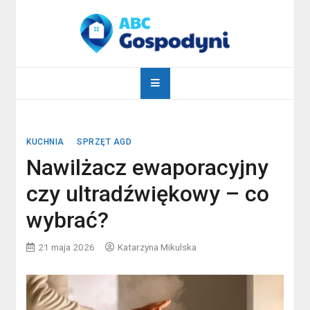
Skip
to
content
abcgospodyni.pl
ABC każdej gospodyni domowej
KUCHNIA
SPRZĘT AGD
Nawilżacz ewaporacyjny
czy ultradźwiękowy – co
wybrać?
21 maja 2026
Katarzyna Mikulska