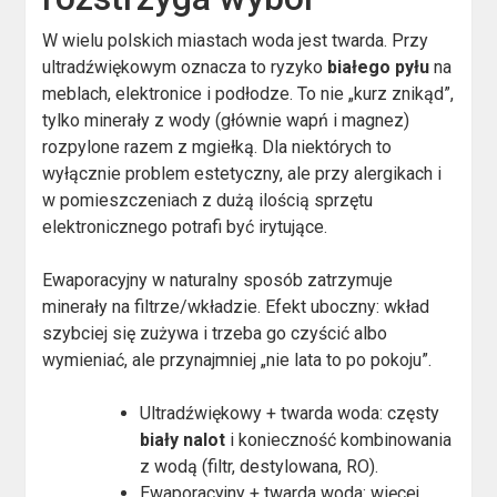
W wielu polskich miastach woda jest twarda. Przy
ultradźwiękowym oznacza to ryzyko
białego pyłu
na
meblach, elektronice i podłodze. To nie „kurz znikąd”,
tylko minerały z wody (głównie wapń i magnez)
rozpylone razem z mgiełką. Dla niektórych to
wyłącznie problem estetyczny, ale przy alergikach i
w pomieszczeniach z dużą ilością sprzętu
elektronicznego potrafi być irytujące.
Ewaporacyjny w naturalny sposób zatrzymuje
minerały na filtrze/wkładzie. Efekt uboczny: wkład
szybciej się zużywa i trzeba go czyścić albo
wymieniać, ale przynajmniej „nie lata to po pokoju”.
Ultradźwiękowy + twarda woda: częsty
biały nalot
i konieczność kombinowania
z wodą (filtr, destylowana, RO).
Ewaporacyjny + twarda woda: więcej