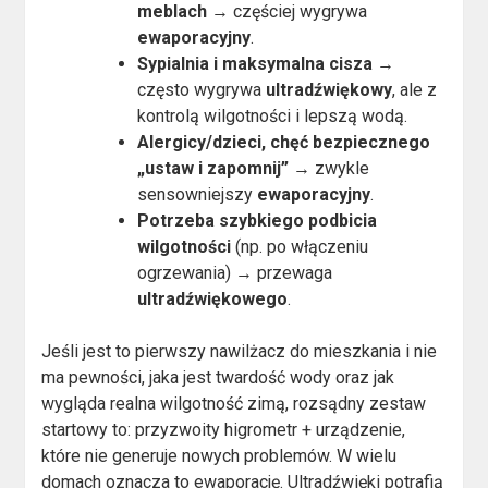
meblach
→ częściej wygrywa
ewaporacyjny
.
Sypialnia i maksymalna cisza
→
często wygrywa
ultradźwiękowy
, ale z
kontrolą wilgotności i lepszą wodą.
Alergicy/dzieci, chęć bezpiecznego
„ustaw i zapomnij”
→ zwykle
sensowniejszy
ewaporacyjny
.
Potrzeba szybkiego podbicia
wilgotności
(np. po włączeniu
ogrzewania) → przewaga
ultradźwiękowego
.
Jeśli jest to pierwszy nawilżacz do mieszkania i nie
ma pewności, jaka jest twardość wody oraz jak
wygląda realna wilgotność zimą, rozsądny zestaw
startowy to: przyzwoity higrometr + urządzenie,
które nie generuje nowych problemów. W wielu
domach oznacza to ewaporację. Ultradźwięki potrafią