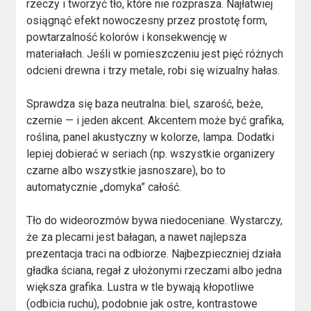
rzeczy i tworzyć tło, które nie rozprasza. Najłatwiej
osiągnąć efekt nowoczesny przez prostotę form,
powtarzalność kolorów i konsekwencję w
materiałach. Jeśli w pomieszczeniu jest pięć różnych
odcieni drewna i trzy metale, robi się wizualny hałas.
Sprawdza się baza neutralna: biel, szarość, beże,
czernie — i jeden akcent. Akcentem może być grafika,
roślina, panel akustyczny w kolorze, lampa. Dodatki
lepiej dobierać w seriach (np. wszystkie organizery
czarne albo wszystkie jasnoszare), bo to
automatycznie „domyka” całość.
Tło do wideorozmów bywa niedoceniane. Wystarczy,
że za plecami jest bałagan, a nawet najlepsza
prezentacja traci na odbiorze. Najbezpieczniej działa
gładka ściana, regał z ułożonymi rzeczami albo jedna
większa grafika. Lustra w tle bywają kłopotliwe
(odbicia ruchu), podobnie jak ostre, kontrastowe