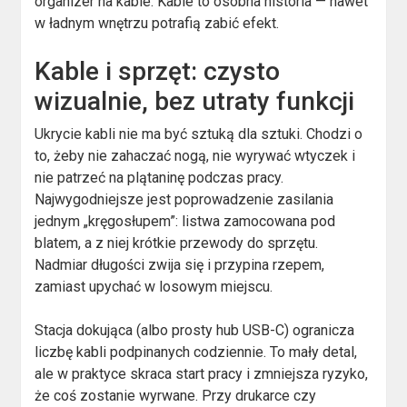
organizer na kable. Kable to osobna historia — nawet
w ładnym wnętrzu potrafią zabić efekt.
Kable i sprzęt: czysto
wizualnie, bez utraty funkcji
Ukrycie kabli nie ma być sztuką dla sztuki. Chodzi o
to, żeby nie zahaczać nogą, nie wyrywać wtyczek i
nie patrzeć na plątaninę podczas pracy.
Najwygodniejsze jest poprowadzenie zasilania
jednym „kręgosłupem”: listwa zamocowana pod
blatem, a z niej krótkie przewody do sprzętu.
Nadmiar długości zwija się i przypina rzepem,
zamiast upychać w losowym miejscu.
Stacja dokująca (albo prosty hub USB-C) ogranicza
liczbę kabli podpinanych codziennie. To mały detal,
ale w praktyce skraca start pracy i zmniejsza ryzyko,
że coś zostanie wyrwane. Przy drukarce czy