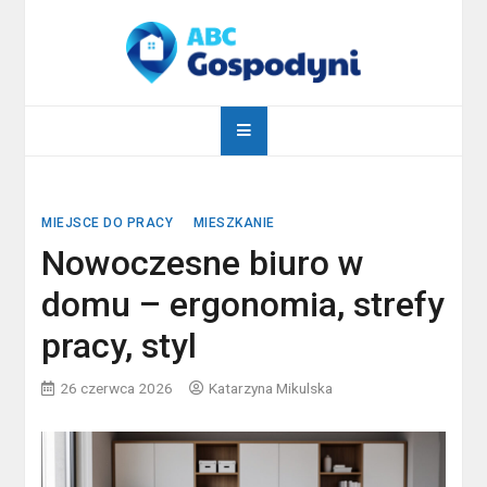
Skip
to
content
abcgospodyni.pl
ABC każdej gospodyni domowej
MIEJSCE DO PRACY
MIESZKANIE
Nowoczesne biuro w
domu – ergonomia, strefy
pracy, styl
26 czerwca 2026
Katarzyna Mikulska