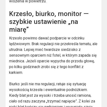
wiszenia w powietrzu.
Krzesło, biurko, monitor —
szybkie ustawienie „na
miarę”
Krzesło powinno dawać podparcie w odcinku
lędźwiowym. Brak regulacji nie przekreśla tematu, ale
utrudnia. Lepiej mieć twardsze siedzisko z
sensownym oparciem niż fotel, w którym zapada się
miednica. Jeżeli oparcie wypycha do przodu głowę,
po kilku godzinach zrobi się z tego konflikt z
karkiem.
Biurko: jeśli nie ma regulacji, ratuje się sytuację
wysokością krzesła i ewentualnie podnóżkiem.
Kiedy blat jest za wysoki i trzeba unosić ramiona,
ciało od razu zaczyna „trzymać napięcie”. Z kolei za
niski blat kończy się garbieniem i wysuniętą szyją.