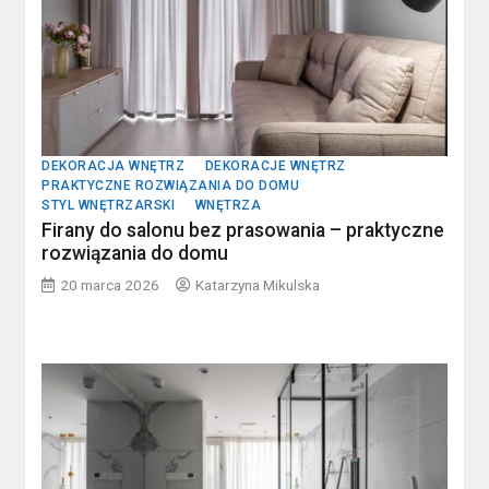
DEKORACJA WNĘTRZ
DEKORACJE WNĘTRZ
PRAKTYCZNE ROZWIĄZANIA DO DOMU
STYL WNĘTRZARSKI
WNĘTRZA
Firany do salonu bez prasowania – praktyczne
rozwiązania do domu
20 marca 2026
Katarzyna Mikulska