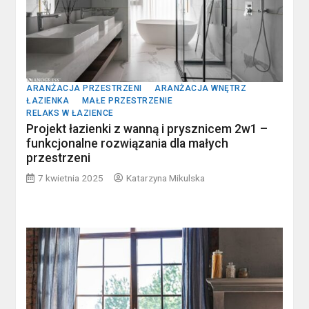
ARANŻACJA PRZESTRZENI
ARANŻACJA WNĘTRZ
ŁAZIENKA
MAŁE PRZESTRZENIE
RELAKS W ŁAZIENCE
Projekt łazienki z wanną i prysznicem 2w1 –
funkcjonalne rozwiązania dla małych
przestrzeni
7 kwietnia 2025
Katarzyna Mikulska