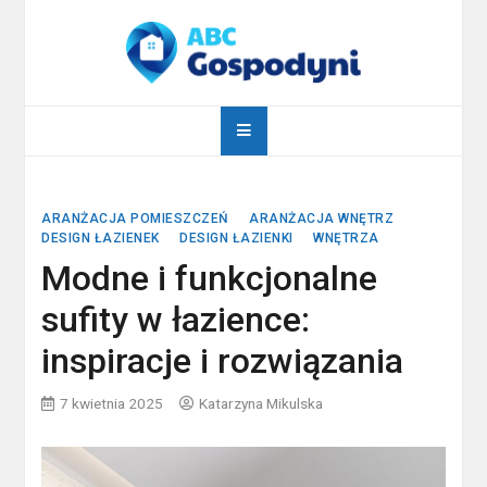
Skip
to
content
abcgospodyni.pl
ABC każdej gospodyni domowej
ARANŻACJA POMIESZCZEŃ
ARANŻACJA WNĘTRZ
DESIGN ŁAZIENEK
DESIGN ŁAZIENKI
WNĘTRZA
Modne i funkcjonalne
sufity w łazience:
inspiracje i rozwiązania
7 kwietnia 2025
Katarzyna Mikulska