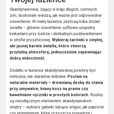
Skandynawowie, żyjący w kraju długich, ciemnych
zim, doskonale wiedzą, jak ważne jest odpowiednie
oświetlenie. W małej łazience zastosuj kilka źródeł
światła – główne oświetlenie sufitowe uzupełnij
kinkietami przy lustrze i delikatnym podświetleniem
w strefie prysznicowej.
Wybieraj żarówki o ciepłej,
ale jasnej barwie światła, które stworzą
przytulną atmosferę, jednocześnie zapewniając
dobrą widoczność.
Dodatki w łazience skandynawskiej powinny być
nieliczne, ale starannie dobrane.
Postaw na
naturalne materiały – drewnianą deskę do stania
przy umywalce, lniany kosz na pranie czy
bawełniane ręczniki w prostych kolorach.
Rośliny
są nieodłącznym elementem skandynawskich
wnętrz – wybierz gatunki lubiące wilgoć, jak paprocie
czy epipremnum, które oczyszczą powietrze i