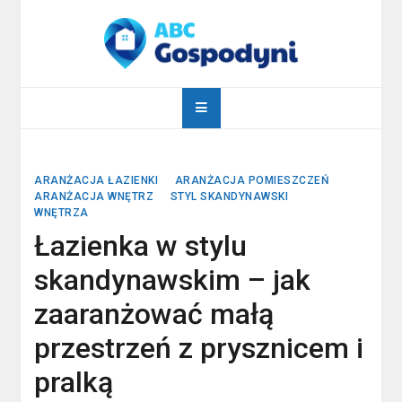
Skip
to
content
abcgospodyni.pl
ABC każdej gospodyni domowej
ARANŻACJA ŁAZIENKI
ARANŻACJA POMIESZCZEŃ
ARANŻACJA WNĘTRZ
STYL SKANDYNAWSKI
WNĘTRZA
Łazienka w stylu
skandynawskim – jak
zaaranżować małą
przestrzeń z prysznicem i
pralką