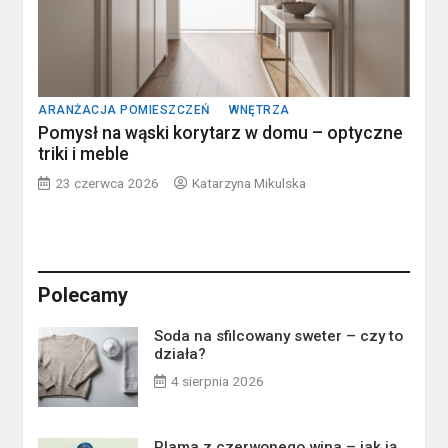
ARANŻACJA POMIESZCZEŃ
WNĘTRZA
Pomysł na wąski korytarz w domu – optyczne
triki i meble
23 czerwca 2026
Katarzyna Mikulska
Polecamy
Soda na sfilcowany sweter – czy to
działa?
4 sierpnia 2026
Plama z czerwonego wina – jak ją