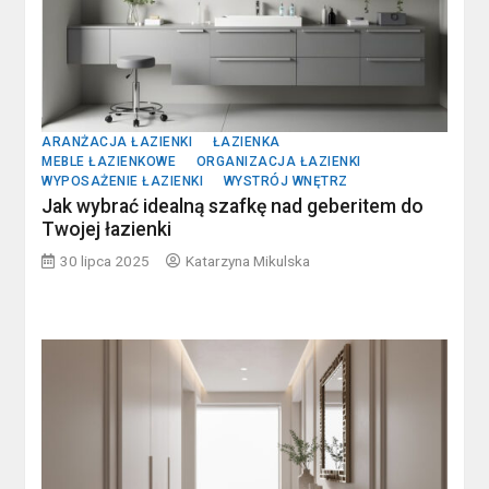
ARANŻACJA ŁAZIENKI
ŁAZIENKA
MEBLE ŁAZIENKOWE
ORGANIZACJA ŁAZIENKI
WYPOSAŻENIE ŁAZIENKI
WYSTRÓJ WNĘTRZ
Jak wybrać idealną szafkę nad geberitem do
Twojej łazienki
30 lipca 2025
Katarzyna Mikulska