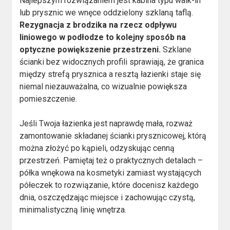
Najlepszym rozwiązaniem jest kabina typu walk-in
lub prysznic we wnęce oddzielony szklaną taflą.
Rezygnacja z brodzika na rzecz odpływu
liniowego w podłodze to kolejny sposób na
optyczne powiększenie przestrzeni.
Szklane
ścianki bez widocznych profili sprawiają, że granica
między strefą prysznica a resztą łazienki staje się
niemal niezauważalna, co wizualnie powiększa
pomieszczenie.
Jeśli Twoja łazienka jest naprawdę mała, rozważ
zamontowanie składanej ścianki prysznicowej, którą
można złożyć po kąpieli, odzyskując cenną
przestrzeń. Pamiętaj też o praktycznych detalach –
półka wnękowa na kosmetyki zamiast wystających
półeczek to rozwiązanie, które docenisz każdego
dnia, oszczędzając miejsce i zachowując czystą,
minimalistyczną linię wnętrza.