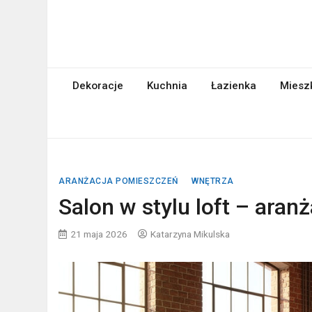
Skip
to
content
abcgospodyni.pl
ABC każdej gospodyni domowej
Dekoracje
Kuchnia
Łazienka
Miesz
ARANŻACJA POMIESZCZEŃ
WNĘTRZA
Salon w stylu loft – aranż
21 maja 2026
Katarzyna Mikulska