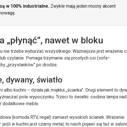
są w 100% industrialne.
Zwykle mają jeden mocny akcent
wnowagę.
ma „płynąć”, nawet w bloku
iu nie trzeba wyburzać wszystkiego. Ważniejsze jest wrażenie ci
lub czytanie. Pomaga trzymanie się prostych osi (sofa–
iczby „przystanków” po drodze.
, dywany, światło
ni albo kuchni – działa jak miękka „ścianka”. Drugi element to dy
 wyznaczać pole wypoczynku. Trzeci to światło: osobna lampa nad
iż dodatkowe meble.
dowa (komoda RTV, regał) zamiast wysokich ścianek. Wrażenie
jeśli w kuchni jest czarny metal, to niech pojawi się też w saloni