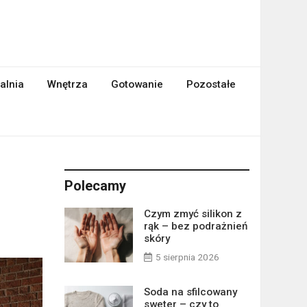
alnia
Wnętrza
Gotowanie
Pozostałe
Polecamy
Czym zmyć silikon z
rąk – bez podrażnień
skóry
5 sierpnia 2026
Soda na sfilcowany
sweter – czy to