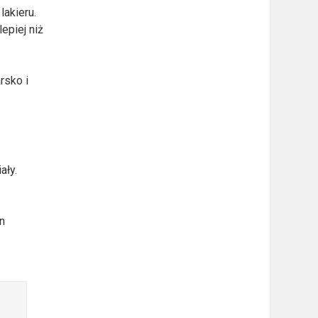
lakieru.
epiej niż
rsko i
ały.
en