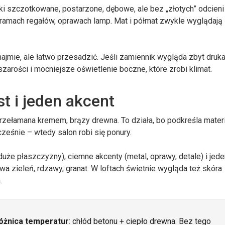
ki szczotkowane, postarzone, dębowe, ale bez „złotych” odcieni 
ramach regałów, oprawach lamp. Mat i półmat zwykle wyglądają l
jmie, ale łatwo przesadzić. Jeśli zamiennik wygląda zbyt druka
szarości i mocniejsze oświetlenie boczne, które zrobi klimat.
st i jeden akcent
l przełamana kremem, brązy drewna. To działa, bo podkreśla materi
ześnie – wtedy salon robi się ponury.
 duże płaszczyzny), ciemne akcenty (metal, oprawy, detale) i jed
a zieleń, rdzawy, granat. W loftach świetnie wygląda też skóra
.
óżnica temperatur
: chłód betonu + ciepło drewna. Bez tego