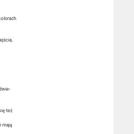
olorach.
jścia,
 dwie-
ię też
i mają