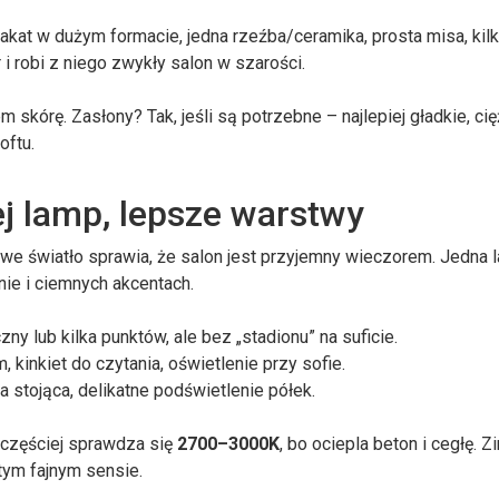
kat w dużym formacie, jedna rzeźba/ceramika, prosta misa, kil
 i robi z niego zwykły salon w szarości.
m skórę. Zasłony? Tak, jeśli są potrzebne – najlepiej gładkie, ci
oftu.
ej lamp, lepsze warstwy
wowe światło sprawia, że salon jest przyjemny wieczorem. Jedna
nie i ciemnych akcentach.
zny lub kilka punktów, ale bez „stadionu” na suficie.
 kinkiet do czytania, oświetlenie przy sofie.
 stojąca, delikatne podświetlenie półek.
jczęściej sprawdza się
2700–3000K
, bo ociepla beton i cegłę. 
 tym fajnym sensie.