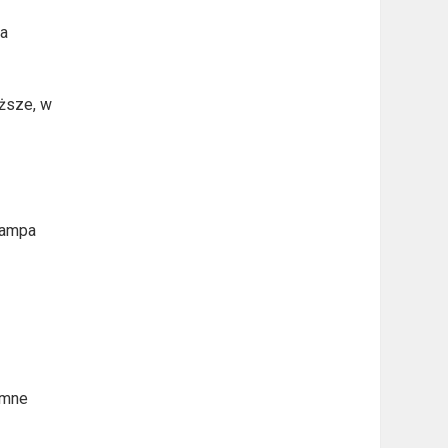
ka
ęższe, w
 lampa
Zimne