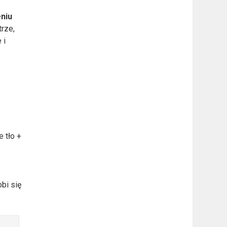
niu
trze,
 i
 tło +
bi się