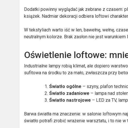
Dodatki powinny wyglądać jak zebrane z czasem: pla
książek. Nadmiar dekoracji odbiera loftowi charakter
W tekstyliach warto iść w len, bawełnę, wełnę, czase
neutralnym kolorze. Brak zasłon nie jest warunkiem l
Oświetlenie loftowe: mni
Industrialne lampy robią klimat, ale dopiero warst
sufitowa na środku to za mało, zwłaszcza przy beto
Światło ogólne
– szyny, plafon technic
Światło zadaniowe
– lampa nad stołem,
Światło nastrojowe
– LED za TV, lampa
Barwa światła ma znaczenie: w salonie loftowym na
światło potrafi zrobić wrażenie warsztatu, i to nie w