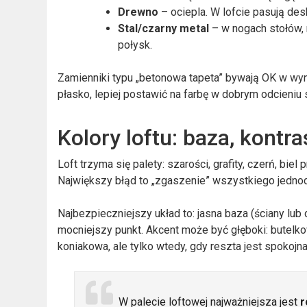
Drewno
– ociepla. W lofcie pasują des
Stal/czarny metal
– w nogach stołów, 
połysk.
Zamienniki typu „betonowa tapeta” bywają OK w wyna
płasko, lepiej postawić na farbę w dobrym odcieniu 
Kolory loftu: baza, kontra
Loft trzyma się palety: szarości, grafity, czerń, bie
Największy błąd to „zgaszenie” wszystkiego jednoc
Najbezpieczniejszy układ to: jasna baza (ściany lub
mocniejszy punkt. Akcent może być głęboki: butelkow
koniakowa, ale tylko wtedy, gdy reszta jest spokojna
W palecie loftowej najważniejsza jest
r