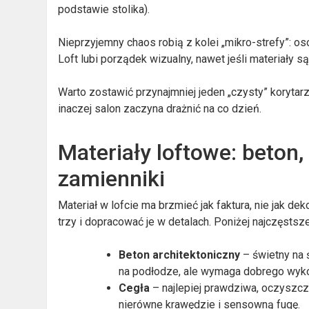
podstawie stolika).
Nieprzyjemny chaos robią z kolei „mikro-strefy”: o
Loft lubi porządek wizualny, nawet jeśli materiały są
Warto zostawić przynajmniej jeden „czysty” korytar
inaczej salon zaczyna drażnić na co dzień.
Materiały loftowe: beton, 
zamienniki
Materiał w lofcie ma brzmieć jak faktura, nie jak dek
trzy i dopracować je w detalach. Poniżej najczęstsze
Beton architektoniczny
– świetny na 
na podłodze, ale wymaga dobrego wyk
Cegła
– najlepiej prawdziwa, oczyszczo
nierówne krawędzie i sensowną fugę.