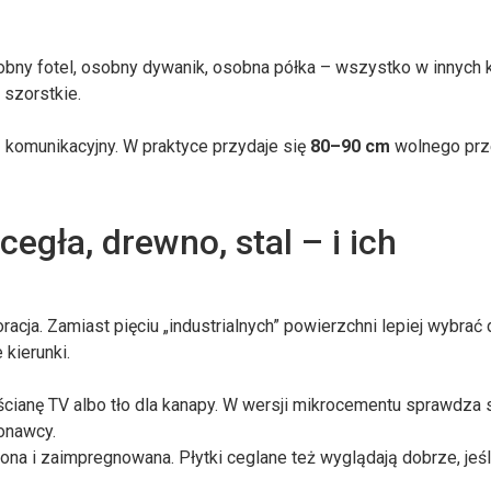
sobny fotel, osobny dywanik, osobna półka – wszystko w innych k
 szorstkie.
z komunikacyjny. W praktyce przydaje się
80–90 cm
wolnego prze
cegła, drewno, stal – i ich
oracja. Zamiast pięciu „industrialnych” powierzchni lepiej wybrać
 kierunki.
ścianę TV albo tło dla kanapy. W wersji mikrocementu sprawdza s
onawcy.
na i zaimpregnowana. Płytki ceglane też wyglądają dobrze, jeśl