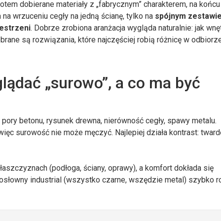
potem dobierane materiały z „fabrycznym” charakterem, na końcu
a na wrzuceniu cegły na jedną ścianę, tylko na
spójnym zestawie
estrzeni
. Dobrze zrobiona aranżacja wygląda naturalnie: jak wnę
ebrane są rozwiązania, które najczęściej robią różnicę w odbiorze
glądać „surowo”, a co ma być
: pory betonu, rysunek drewna, nierówność cegły, spawy metalu.
ięc surowość nie może męczyć. Najlepiej działa kontrast: twarde
płaszczyznach (podłoga, ściany, oprawy), a komfort dokłada się
osłowny industrial (wszystko czarne, wszędzie metal) szybko ro