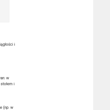
ągłości i
wan: w
 stołem i
e (np. w