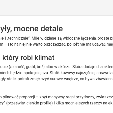
ryły, mocne detale
 i „technicznie”. Mile widziane są widoczne łączenia, proste pr
m – i to na niej nie warto oszczędzać, bo loft nie ma udawać ma
 który robi klimat
e (szarość, grafit, beż) albo w skórze. Skóra dodaje charakteru
 niech będzie spokojniejsza. Stolik kawowy najczęściej sprawdz
ągły stolik potrafi zmiękczyć surowe wnętrze, co bywa zbawien
rto pilnować proporcji – zbyt masywny regał przytłoczy, zwłaszc
cy” (prześwity, cienkie profile) i kilka mocniejszych rzeczy na e