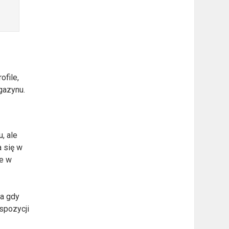
ofile,
gazynu.
, ale
a się w
ne w
za gdy
kspozycji