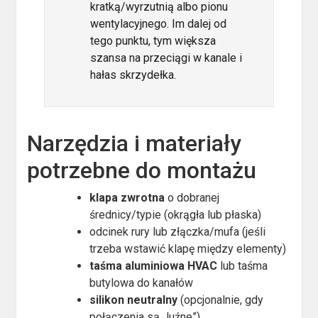
kratką/wyrzutnią albo pionu
wentylacyjnego. Im dalej od
tego punktu, tym większa
szansa na przeciągi w kanale i
hałas skrzydełka.
Narzędzia i materiały
potrzebne do montażu
klapa zwrotna
o dobranej
średnicy/typie (okrągła lub płaska)
odcinek rury lub złączka/mufa (jeśli
trzeba wstawić klapę między elementy)
taśma aluminiowa HVAC
lub taśma
butylowa do kanałów
silikon neutralny
(opcjonalnie, gdy
połączenia są „luźne”)