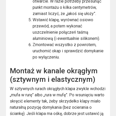
otwarcie. W razie potrzeby przesunąć
punkt montażu o kilka centymetrów,
zamiast liczyć, że „jakoś się ułoży”.
Wstawić klapę, wyrównać osiowo
przewód, a potem wykonać
uszczelnienie połączeń taśmą
aluminiową (i ewentualnie silikonem).
Zmontować wszystko z powrotem,
uruchomić okap i sprawdzić domykanie
po wyłączeniu.
Montaż w kanale okrągłym
(sztywnym i elastycznym)
W sztywnych rurach okrągłych klapa zwykle wchodzi
„mufa w rurę” albo „rura w mufę”. Po wsunięciu warto
skręcić elementy tak, żeby skrzydełko klapy miało
naturalną pozycję domykania (bez ocierania o
ściankę). Jeśli klapa ma ośkę, dobrze jest ustawić ją