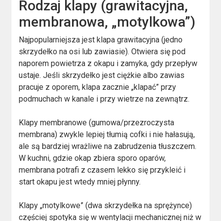
Rodzaj klapy (grawitacyjna,
membranowa, „motylkowa”)
Najpopularniejsza jest klapa grawitacyjna (jedno
skrzydełko na osi lub zawiasie). Otwiera się pod
naporem powietrza z okapu i zamyka, gdy przepływ
ustaje. Jeśli skrzydełko jest ciężkie albo zawias
pracuje z oporem, klapa zacznie „klapać” przy
podmuchach w kanale i przy wietrze na zewnątrz.
Klapy membranowe (gumowa/przezroczysta
membrana) zwykle lepiej tłumią cofki i nie hałasują,
ale są bardziej wrażliwe na zabrudzenia tłuszczem.
W kuchni, gdzie okap zbiera sporo oparów,
membrana potrafi z czasem lekko się przykleić i
start okapu jest wtedy mniej płynny.
Klapy „motylkowe” (dwa skrzydełka na sprężynce)
częściej spotyka się w wentylacji mechanicznej niż w