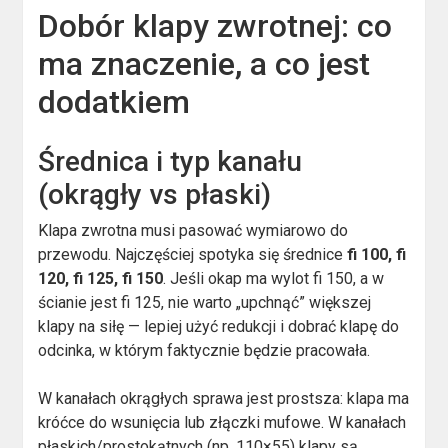
Dobór klapy zwrotnej: co
ma znaczenie, a co jest
dodatkiem
Średnica i typ kanału
(okrągły vs płaski)
Klapa zwrotna musi pasować wymiarowo do
przewodu. Najczęściej spotyka się średnice
fi 100, fi
120, fi 125, fi 150
. Jeśli okap ma wylot fi 150, a w
ścianie jest fi 125, nie warto „upchnąć” większej
klapy na siłę — lepiej użyć redukcji i dobrać klapę do
odcinka, w którym faktycznie będzie pracowała.
W kanałach okrągłych sprawa jest prostsza: klapa ma
króćce do wsunięcia lub złączki mufowe. W kanałach
płaskich/prostokątnych (np. 110×55) klapy są