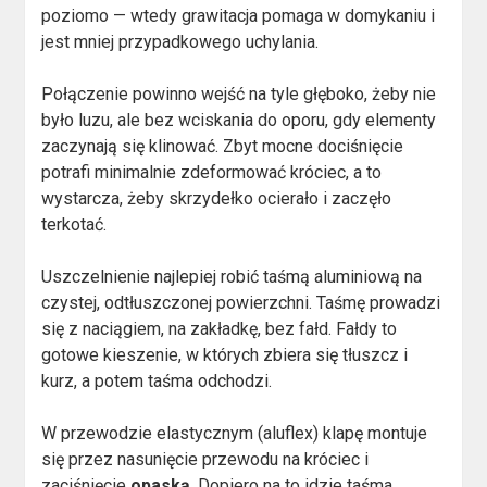
poziomo — wtedy grawitacja pomaga w domykaniu i
jest mniej przypadkowego uchylania.
Połączenie powinno wejść na tyle głęboko, żeby nie
było luzu, ale bez wciskania do oporu, gdy elementy
zaczynają się klinować. Zbyt mocne dociśnięcie
potrafi minimalnie zdeformować króciec, a to
wystarcza, żeby skrzydełko ocierało i zaczęło
terkotać.
Uszczelnienie najlepiej robić taśmą aluminiową na
czystej, odtłuszczonej powierzchni. Taśmę prowadzi
się z naciągiem, na zakładkę, bez fałd. Fałdy to
gotowe kieszenie, w których zbiera się tłuszcz i
kurz, a potem taśma odchodzi.
W przewodzie elastycznym (aluflex) klapę montuje
się przez nasunięcie przewodu na króciec i
zaciśnięcie
opaską
. Dopiero na to idzie taśma