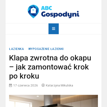
Skip
to
content
abcgospodyni.pl
ABC każdej gospodyni domowej
ŁAZIENKA
WYPOSAŻENIE ŁAZIENKI
Klapa zwrotna do okapu
– jak zamontować krok
po kroku
17 czerwca 2026
Katarzyna Mikulska