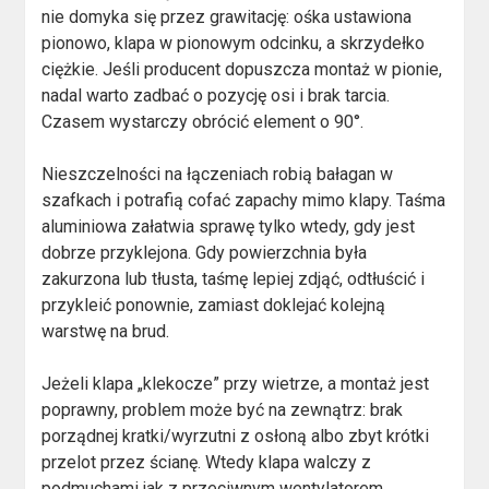
nie domyka się przez grawitację: ośka ustawiona
pionowo, klapa w pionowym odcinku, a skrzydełko
ciężkie. Jeśli producent dopuszcza montaż w pionie,
nadal warto zadbać o pozycję osi i brak tarcia.
Czasem wystarczy obrócić element o 90°.
Nieszczelności na łączeniach robią bałagan w
szafkach i potrafią cofać zapachy mimo klapy. Taśma
aluminiowa załatwia sprawę tylko wtedy, gdy jest
dobrze przyklejona. Gdy powierzchnia była
zakurzona lub tłusta, taśmę lepiej zdjąć, odtłuścić i
przykleić ponownie, zamiast doklejać kolejną
warstwę na brud.
Jeżeli klapa „klekocze” przy wietrze, a montaż jest
poprawny, problem może być na zewnątrz: brak
porządnej kratki/wyrzutni z osłoną albo zbyt krótki
przelot przez ścianę. Wtedy klapa walczy z
podmuchami jak z przeciwnym wentylatorem.