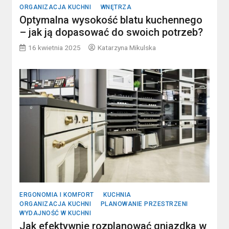
ORGANIZACJA KUCHNI
WNĘTRZA
Optymalna wysokość blatu kuchennego
– jak ją dopasować do swoich potrzeb?
16 kwietnia 2025
Katarzyna Mikulska
ERGONOMIA I KOMFORT
KUCHNIA
ORGANIZACJA KUCHNI
PLANOWANIE PRZESTRZENI
WYDAJNOŚĆ W KUCHNI
Jak efektywnie rozplanować gniazdka w