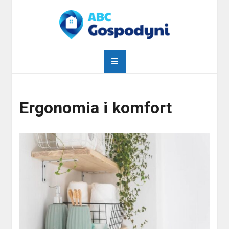
Skip
to
content
abcgospodyni.pl
ABC każdej gospodyni domowej
Ergonomia i komfort