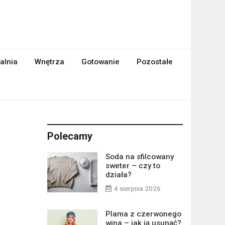
alnia
Wnętrza
Gotowanie
Pozostałe
Polecamy
Soda na sfilcowany
sweter – czy to
działa?
4 sierpnia 2026
Plama z czerwonego
wina – jak ją usunąć?