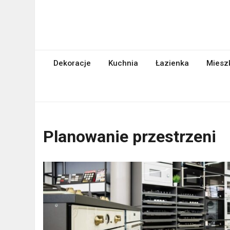
Skip
to
content
abcgospodyni.pl
ABC każdej gospodyni domowej
Dekoracje
Kuchnia
Łazienka
Miesz
Planowanie przestrzeni