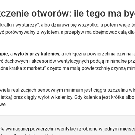
czenie otworów: ile tego ma by
 kratki i wystarczy”, albo dziurawi się wszystko, a potem wieje 
 być porównywalny z wylotem, a przepływ ma obejmować całą dł
apie
, a
wyloty przy kalenicy
, a ich łączna powierzchnia czynna j
ryć dachowych i akcesoriów wentylacyjnych podają minimalne prz
ładna kratka z marketu” często ma małą powierzchnię czynną mi
w wielu realizacjach sensownym minimum jest ciągła szczelina w
tką) oraz ciągły wylot w kalenicy. Gdy kalenica jest krótka alb
we.
0% wymaganej powierzchni wentylacji zrobione w jednym miejsc