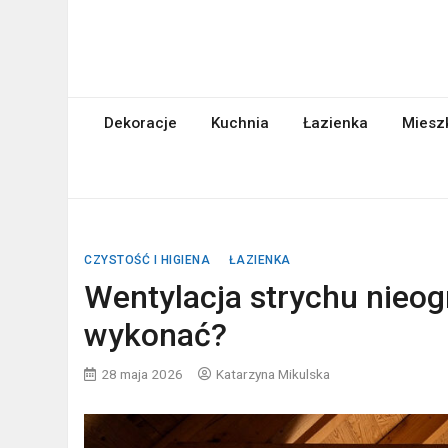
Skip
to
content
abcgospodyni.pl
ABC każdej gospodyni domowej
Dekoracje
Kuchnia
Łazienka
Miesz
CZYSTOŚĆ I HIGIENA
ŁAZIENKA
Wentylacja strychu nieog
wykonać?
28 maja 2026
Katarzyna Mikulska