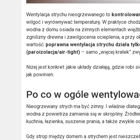
Wentylacja strychu nieogrzewanego to
kontrolowa
wilgoć i wyrównywać temperaturę. W praktyce chodzi 
wodna z domu osiada na zimnych elementach więźby 
zgnilizny drewna i zawilgocenia ocieplenia, a przy
wartość:
poprawna wentylacja strychu działa tylk
(paroizolacja/air-tight)
– samo „więcej kratek” zwy
Niżej jest konkret: jakie układy działają, gdzie robi 
jak powinien.
Po co w ogóle wentylowa
Nieogrzewany strych ma być zimny. I właśnie dlatego
wodna z powietrza zamienia się w skropliny. Źródłem
kuchnia, łazienka, suszenie prania, a także zwykłe
Gdy strop między domem a strychem jest nieszczelny,