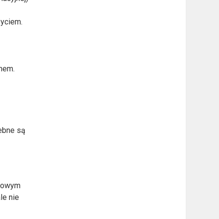
zyciem.
chem.
zebne są
apowym
le nie