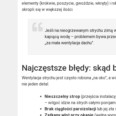
elementy (krokwie, poszycie, gwoździe, wkręty) i r
skropli się w większej ilości.
Jeśli na nieogrzewanym strychu zimą w
kapiącą wodę – problemem bywa prz
„za mała wentylacja dachu”.
Najczęstsze błędy: skąd b
Wentylacja strychu jest często robiona „na oko”, a 
nie jeden detal.
Nieszczelny strop
(przejścia instalac
– wilgoć idzie na strych całymi porcjami
Brak ciągłości paroizolacji
lub jej zła
Zatkany wlot przy okapie
(wełna wypch