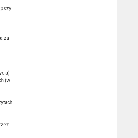
lepszy
wa za
cia).
ch (w
zytach
rzez