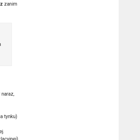
rz
zanim
m
 naraz,
a tynku)
j.
lacyjnej)