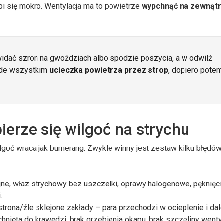
obi się mokro. Wentylacja ma to powietrze
wypchnąć na zewnąt
idać szron na gwoździach albo spodzie poszycia, a w odwilż
ede wszystkim
ucieczka powietrza przez strop
, dopiero pote
ierze się wilgoć na strychu
wilgoć wraca jak bumerang. Zwykle winny jest zestaw kilku błędów
yjne, właz strychowy bez uszczelki, oprawy halogenowe, pęknięci
.
 strona/źle sklejone zakłady – para przechodzi w ocieplenie i dale
nięta do krawędzi, brak grzebienia okapu, brak szczeliny wenty