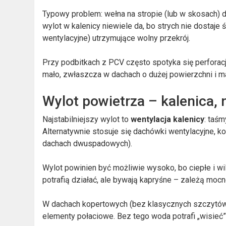
Typowy problem: wełna na stropie (lub w skosach) 
wylot w kalenicy niewiele da, bo strych nie dostaj
wentylacyjne) utrzymujące wolny przekrój.
Przy podbitkach z PCV często spotyka się perforację
mało, zwłaszcza w dachach o dużej powierzchni i m
Wylot powietrza – kalenica, 
Najstabilniejszy wylot to
wentylacja kalenicy
: taś
Alternatywnie stosuje się dachówki wentylacyjne, k
dachach dwuspadowych).
Wylot powinien być możliwie wysoko, bo ciepłe i wil
potrafią działać, ale bywają kapryśne – zależą mocn
W dachach kopertowych (bez klasycznych szczytów) 
elementy połaciowe. Bez tego woda potrafi „wisieć