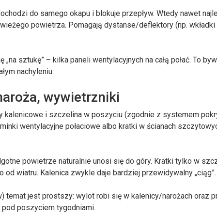
dochodzi do samego okapu i blokuje przepływ. Wtedy nawet naj
e świeżego powietrza. Pomagają dystanse/deflektory (np. wkładki
 „na sztukę” – kilka paneli wentylacyjnych na całą połać. To by
ałym nachyleniu.
naroża, wywietrzniki
my kalenicowe i szczelina w poszyciu (zgodnie z systemem pokry
ominki wentylacyjne połaciowe albo kratki w ścianach szczytowy
gotne powietrze naturalnie unosi się do góry. Kratki tylko w szc
o od wiatru. Kalenica zwykle daje bardziej przewidywalny „ciąg”.
temat jest prostszy: wylot robi się w kalenicy/narożach oraz p
” pod poszyciem tygodniami.