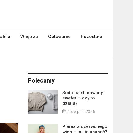
alnia
Wnętrza
Gotowanie
Pozostałe
Polecamy
Soda na sfilcowany
sweter – czy to
działa?
4 sierpnia 2026
Plama z czerwonego
wina – jak ją usunąć?