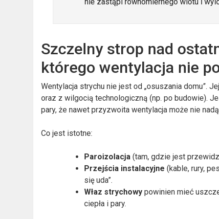
nie zastąpi równomiernego wlotu i wylot
Szczelny strop nad ostat
którego wentylacja nie 
Wentylacja strychu nie jest od „osuszania domu”. Je
oraz z wilgocią technologiczną (np. po budowie). Jeś
pary, że nawet przyzwoita wentylacja może nie nadą
Co jest istotne:
Paroizolacja
(tam, gdzie jest przewid
Przejścia instalacyjne
(kable, rury, p
się uda”.
Właz strychowy
powinien mieć uszczel
ciepła i pary.