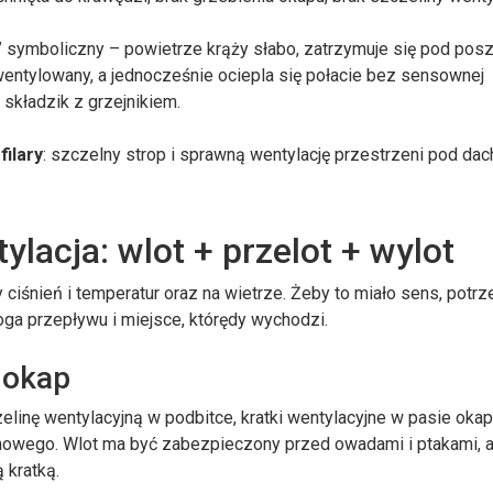
” symboliczny – powietrze krąży słabo, zatrzymuje się pod pos
wentylowany, a jednocześnie ociepla się połacie bez sensownej
” składzik z grzejnikiem.
filary
: szczelny strop i sprawną wentylację przestrzeni pod da
lacja: wlot + przelot + wylot
y ciśnień i temperatur oraz na wietrze. Żeby to miało sens, potr
oga przepływu i miejsce, którędy wychodzi.
 okap
czelinę wentylacyjną w podbitce, kratki wentylacyjne w pasie ok
howego. Wlot ma być zabezpieczony przed owadami i ptakami, a
 kratką.