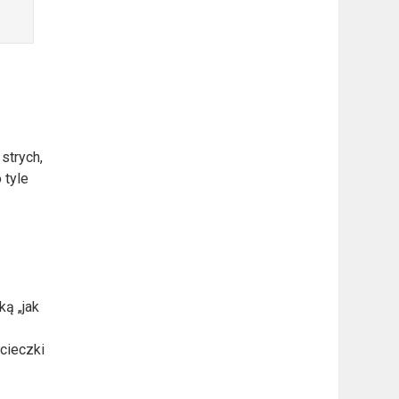
strych,
 tyle
ką „jak
cieczki