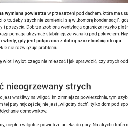
na wymiana powietrza
w przestrzeni pod dachem, która ma us
o to, żeby strych nie zamieniał się w „komorę kondensacji”, gd
i poszycia. Dobrze zrobiona wentylacja ogranicza ryzyko pleśn
 okazji pomaga utrzymać stabilniejsze warunki pod pokryciem. Na
o wtedy, gdy jest połączona z dobrą szczelnością stropu
kle nie rozwiązuje problemu.
się wlot i wylot, czego nie mieszać i jak sprawdzić, czy strych odd
ć nieogrzewany strych
 jest wrażliwy na wilgoć: im zimniejsza powierzchnia, tym szyb
 tej pary najczęściej nie jest „wilgotny dach”, tylko dom pod sp
 oddychanie domowników.
 ciepłe i wilgotne powietrze ucieka do góry. Na strychu trafia 