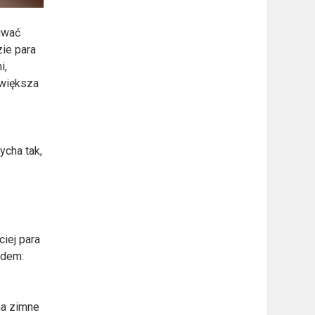
uwać
zie para
i,
jwiększa
ycha tak,
ciej para
odem:
na zimne