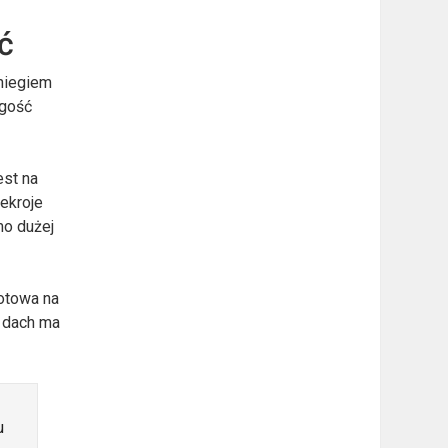
ć
śniegiem
ugość
est na
ekroje
mo dużej
lotowa na
o dach ma
u