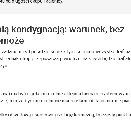
u na długości okapu i kalenicy.
nią kondygnacją: warunek, bez
pomoże
j zadaniem jest poradzić sobie z tym, co mimo wszystko trafi na 
li jednak strop przepuszcza powietrze, na strych będzie trafiało
żyć.
ziana) ma być ciągła i szczelnie sklejona taśmami systemowymi.
eszle) muszą być uszczelnione manszetami lub taśmami, nie pian
kę obwodową i sensowną izolację termiczną; to częsty punkt u