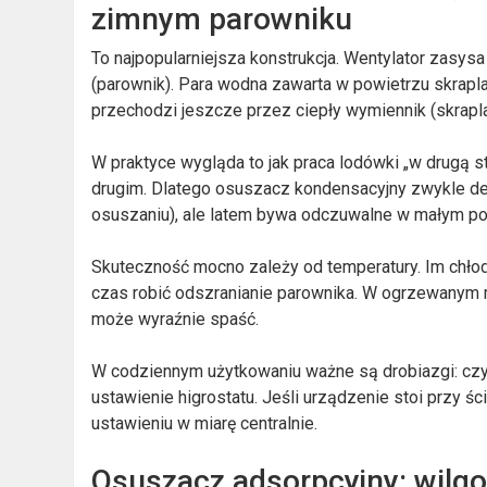
zimnym parowniku
To najpopularniejsza konstrukcja. Wentylator zasys
(parownik). Para wodna zawarta w powietrzu skrapla
przechodzi jeszcze przez ciepły wymiennik (skrapla
W praktyce wygląda to jak praca lodówki „w drugą st
drugim. Dlatego osuszacz kondensacyjny zwykle del
osuszaniu), ale latem bywa odczuwalne w małym po
Skuteczność mocno zależy od temperatury. Im chłodni
czas robić odszranianie parownika. W ogrzewanym m
może wyraźnie spaść.
W codziennym użytkowaniu ważne są drobiazgi: czys
ustawienie higrostatu. Jeśli urządzenie stoi przy śc
ustawieniu w miarę centralnie.
Osuszacz adsorpcyjny: wilgo