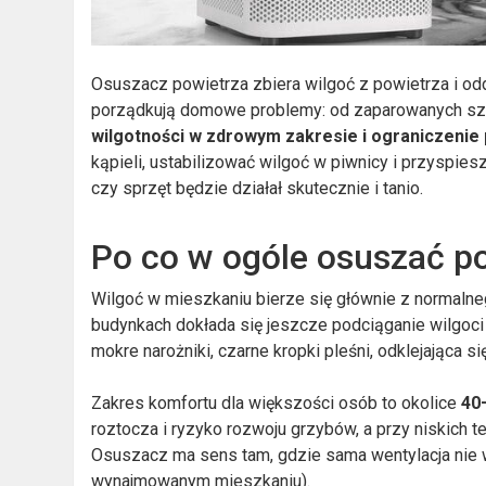
Osuszacz powietrza zbiera wilgoć z powietrza i odda
porządkują domowe problemy: od zaparowanych szyb
wilgotności w zdrowym zakresie i ograniczenie
kąpieli, ustabilizować wilgoć w piwnicy i przyspiesz
czy sprzęt będzie działał skutecznie i tanio.
Po co w ogóle osuszać p
Wilgoć w mieszkaniu bierze się głównie z normalneg
budynkach dokłada się jeszcze podciąganie wilgoci 
mokre narożniki, czarne kropki pleśni, odklejająca s
Zakres komfortu dla większości osób to okolice
40
roztocza i ryzyko rozwoju grzybów, a przy niskich 
Osuszacz ma sens tam, gdzie sama wentylacja nie wy
wynajmowanym mieszkaniu).