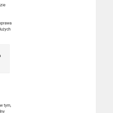
dzie
poprawa
 dużych
a
 w tym,
lny