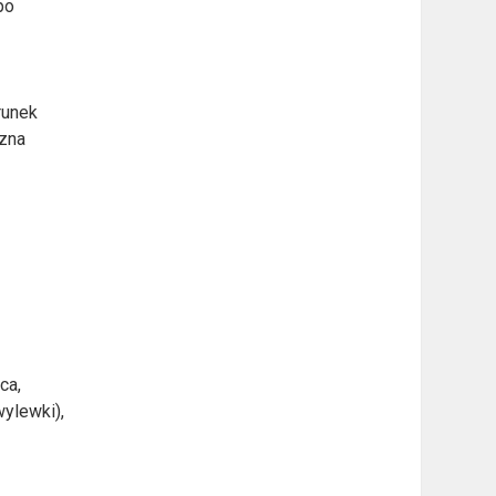
po
runek
rzna
ca,
wylewki),