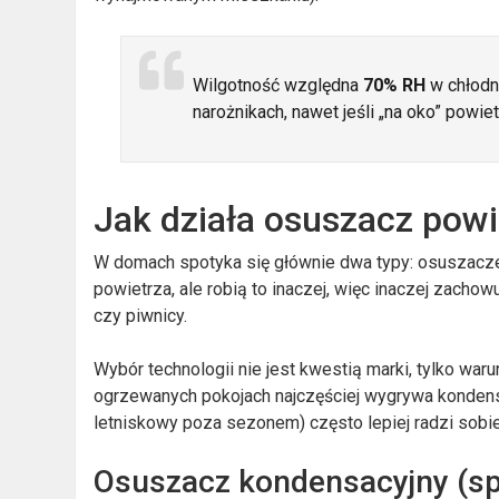
Wilgotność względna
70% RH
w chłodny
narożnikach, nawet jeśli „na oko” powie
Jak działa osuszacz powi
W domach spotyka się głównie dwa typy: osuszac
powietrza, ale robią to inaczej, więc inaczej zachowu
czy piwnicy.
Wybór technologii nie jest kwestią marki, tylko wa
ogrzewanych pokojach najczęściej wygrywa kondensa
letniskowy poza sezonem) często lepiej radzi sobie
Osuszacz kondensacyjny (spr