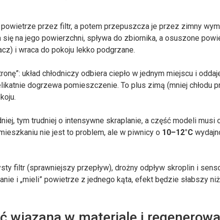
a powietrze przez filtr, a potem przepuszcza je przez zimny wym
 się na jego powierzchni, spływa do zbiornika, a osuszone powi
cz) i wraca do pokoju lekko podgrzane.
ronę”: układ chłodniczy odbiera ciepło w jednym miejscu i oddaj
ikatnie dogrzewa pomieszczenie. To plus zimą (mniej chłodu p
koju.
ej, tym trudniej o intensywne skraplanie, a część modeli musi c
ieszkaniu nie jest to problem, ale w piwnicy o
10–12°C
wydajn
ty filtr (sprawniejszy przepływ), drożny odpływ skroplin i sen
ianie i „mieli” powietrze z jednego kąta, efekt będzie słabszy ni
ć wiązana w materiale i regenerow