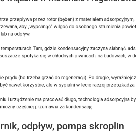
etrze przepływa przez rotor (bęben) z materiałem adsorpcyjnym, 
rzewana, aby „wypchnąć” wilgoć do osobnego strumienia powiet
 lub na odpływ.
 temperaturach. Tam, gdzie kondensacyjny zaczyna słabnąć, ads
 osuszacze spotyka się w chłodnych piwnicach, na budowach, w 
prądu (bo trzeba grzać do regeneracji). Po drugie, wyraźniejs
yć nawet korzystne, ale w sypialni w lecie raczej przeszkadza.
iu i urządzenie ma pracować długo, technologia adsorpcyjna b
omiczny częściej przemawia za kondensacją.
ornik, odpływ, pompa skroplin