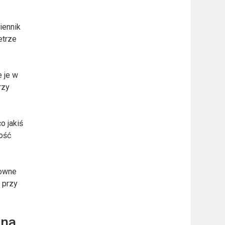
iennik
etrze
e je w
rzy
o jakiś
ość
sowne
ż przy
ana