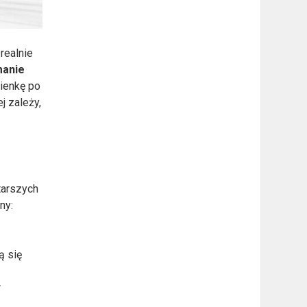
realnie
manie
zienkę po
j zależy,
tarszych
ny:
ą się
w