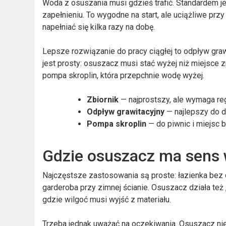
Woda z osuszania musi gdzieś trafić. Standardem j
zapełnieniu. To wygodne na start, ale uciążliwe przy d
napełniać się kilka razy na dobę.
Lepsze rozwiązanie do pracy ciągłej to odpływ grawi
jest prosty: osuszacz musi stać wyżej niż miejsce 
pompa skroplin, która przepchnie wodę wyżej.
Zbiornik
— najprostszy, ale wymaga reg
Odpływ grawitacyjny
— najlepszy do dł
Pompa skroplin
— do piwnic i miejsc 
Gdzie osuszacz ma sens w
Najczęstsze zastosowania są proste: łazienka bez o
garderoba przy zimnej ścianie. Osuszacz działa też 
gdzie wilgoć musi wyjść z materiału.
Trzeba jednak uważać na oczekiwania. Osuszacz nie