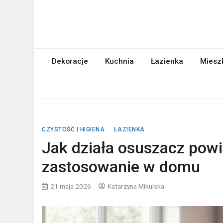
Skip
to
content
abcgospodyni.pl
ABC każdej gospodyni domowej
Dekoracje
Kuchnia
Łazienka
Miesz
CZYSTOŚĆ I HIGIENA
ŁAZIENKA
Jak działa osuszacz powie
zastosowanie w domu
21 maja 2026
Katarzyna Mikulska