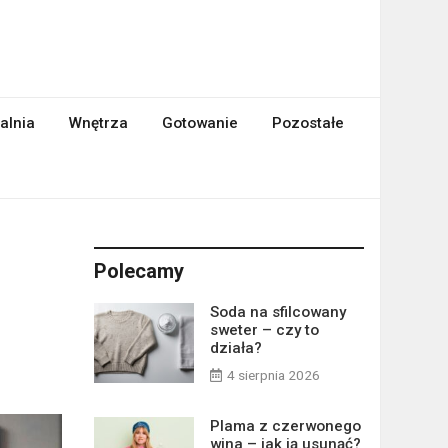
alnia
Wnętrza
Gotowanie
Pozostałe
Polecamy
Soda na sfilcowany
sweter – czy to
działa?
4 sierpnia 2026
Plama z czerwonego
wina – jak ją usunąć?