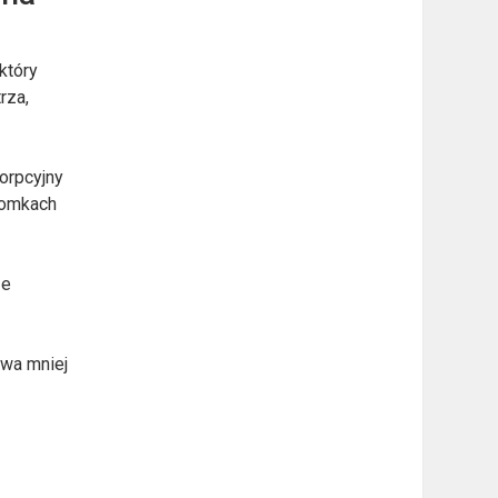
który
rza,
orpcyjny
domkach
ze
ywa mniej