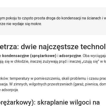
m pokoju to często prosta droga do kondensacji na ścianach i 
trze nie wydaje się mokre.
etrza: dwie najczęstsze techno
ze
kondensacyjne (sprężarkowe)
i
adsorpcyjne
. Oba wyciągaj
ją się w chłodzie, inaczej zużywają prąd i inaczej „czują się” w 
runków: temperatury w pomieszczeniu, skali problemu i czasu pra
cja. W zimnych, wilgotnych przestrzeniach (garaż, piwnica, do
 adsorpcja.
ężarkowy): skraplanie wilgoci na