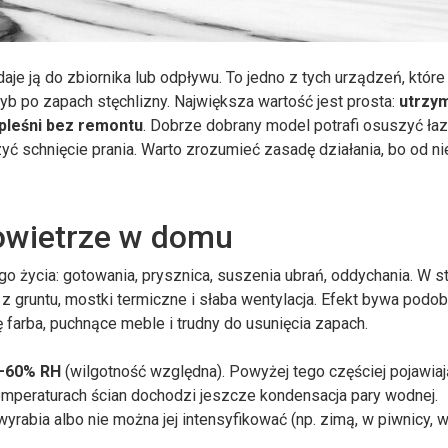
je ją do zbiornika lub odpływu. To jedno z tych urządzeń, które 
 po zapach stęchlizny. Największa wartość jest prosta:
utrzy
 pleśni bez remontu
. Dobrze dobrany model potrafi osuszyć ła
yć schnięcie prania. Warto zrozumieć zasadę działania, bo od nie
owietrze w domu
o życia: gotowania, prysznica, suszenia ubrań, oddychania. W s
z gruntu, mostki termiczne i słaba wentylacja. Efekt bywa podob
ię farba, puchnące meble i trudny do usunięcia zapach.
–60% RH
(wilgotność względna). Powyżej tego częściej pojawiaj
temperaturach ścian dochodzi jeszcze kondensacja pary wodnej.
rabia albo nie można jej intensyfikować (np. zimą, w piwnicy, 