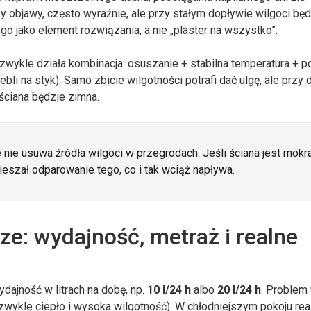
y objawy, często wyraźnie, ale przy stałym dopływie wilgoci bę
ć go jako element rozwiązania, a nie „plaster na wszystko”.
wykle działa kombinacja: osuszanie + stabilna temperatura + 
ebli na styk). Samo zbicie wilgotności potrafi dać ulgę, ale przy
 ściana będzie zimna.
nie usuwa źródła wilgoci w przegrodach. Jeśli ściana jest mokr
ieszał odparowanie tego, co i tak wciąż napływa.
ze: wydajność, metraż i realne
ydajność w litrach na dobę, np.
10 l/24 h
albo
20 l/24 h
. Problem
zwykle ciepło i wysoka wilgotność). W chłodniejszym pokoju rea