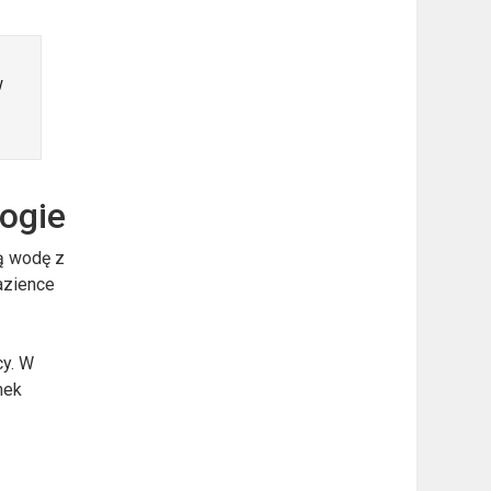
w
logie
ą wodę z
łazience
cy. W
mek