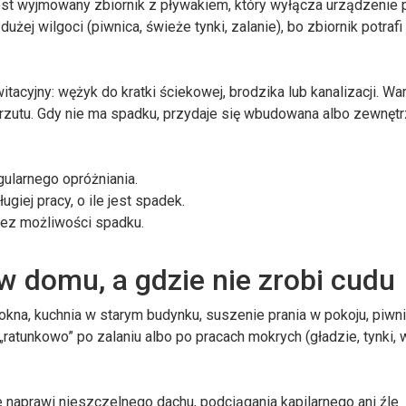
est wyjmowany zbiornik z pływakiem, który wyłącza urządzenie 
użej wilgoci (piwnica, świeże tynki, zalanie), bo zbiornik potrafi
tacyjny: wężyk do kratki ściekowej, brodzika lub kanalizacji. Wa
zrzutu. Gdy nie ma spadku, przydaje się wbudowana albo zewnęt
ularnego opróżniania.
ugiej pracy, o ile jest spadek.
bez możliwości spadku.
 domu, a gdzie nie zrobi cudu
kna, kuchnia w starym budynku, suszenie prania w pokoju, piwni
„ratunkowo” po zalaniu albo po pracach mokrych (gładzie, tynki, 
 naprawi nieszczelnego dachu, podciągania kapilarnego ani źle