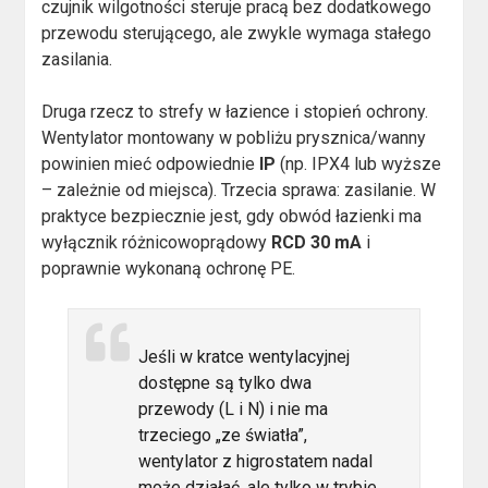
czujnik wilgotności steruje pracą bez dodatkowego
przewodu sterującego, ale zwykle wymaga stałego
zasilania.
Druga rzecz to strefy w łazience i stopień ochrony.
Wentylator montowany w pobliżu prysznica/wanny
powinien mieć odpowiednie
IP
(np. IPX4 lub wyższe
– zależnie od miejsca). Trzecia sprawa: zasilanie. W
praktyce bezpiecznie jest, gdy obwód łazienki ma
wyłącznik różnicowoprądowy
RCD 30 mA
i
poprawnie wykonaną ochronę PE.
Jeśli w kratce wentylacyjnej
dostępne są tylko dwa
przewody (L i N) i nie ma
trzeciego „ze światła”,
wentylator z higrostatem nadal
może działać, ale tylko w trybie