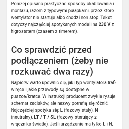
Poniżej opisano praktyczne sposoby okablowania i
montażu, razem z typowymi pułapkami, przez które
wentylator nie startuje albo chodzi non stop. Tekst
dotyczy najczęściej spotykanych modeli na
230 V
z
higrostatem (czasem z timerem).
Co sprawdzić przed
podłączeniem (żeby nie
rozkuwać dwa razy)
Najpierw warto upewnić się, jaki typ wentylatora trafił
w ręce i jakie przewody są dostępne w
puszce/kratce. W instrukcji producent zwykle rysuje
schemat zacisków, ale nazwy potrafią się różnić.
Najczęściej spotyka się:
L
(fazowy stały),
N
(neutralny),
LT / T / SL
(fazowy sterujący z
włącznika światła). Jeśli urządzenie ma tylko L i N,