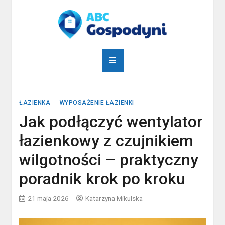
Skip
to
content
abcgospodyni.pl
ABC każdej gospodyni domowej
ŁAZIENKA
WYPOSAŻENIE ŁAZIENKI
Jak podłączyć wentylator
łazienkowy z czujnikiem
wilgotności – praktyczny
poradnik krok po kroku
21 maja 2026
Katarzyna Mikulska