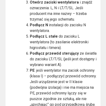
Otwórz zaciski wentylatora
i znajdź
oznaczenia: L, N i LT/T/SL. Jeśli
producent ma inne nazwy – trzeba
trzymać się jego schematu.
Podłącz N
instalacji do zacisku N
wentylatora.
Podłącz L stałe
do zacisku L
wentylatora (to zasilanie elektroniki
higrostatu i timera).
Podłącz przewód sterujący
ze światła
do zacisku LT/T/SL (jeśli jest dostępny i
wybrano wariant A).
PE
: jeśli wentylator ma zacisk ochronny
(klasa I) – podłączyć przewód ochronny.
Jeśli urządzenie jest w II klasie
(podwójna izolacja) i nie ma miejsca na
PE, przewód ochronny łączy się w
puszce zgodnie ze sztuką, ale nie
„upychając” go pod przypadkową śrubę.