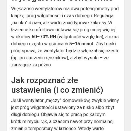
Większość wentylatorów ma dwa potencjometry pod
klapką: próg wilgotności i czas dobiegu. Regulacja
„na oko” działa, ale warto znać typowe zakresy. W
łazience komfortowo ustawia się próg mniej więcej
w okolicy
60–70% RH
(wilgotność względna), a czas
dobiegu często w granicach
5–15 minut
. Zbyt niski
próg sprawi, że wentylator będzie włączał się często
(np. po suszeniu ręczników), a zbyt wysoki – że
zareaguje za późno.
Jak rozpoznać złe
ustawienia (i co zmienić)
Jeśli wentylator „męczy” domowników, zwykle winny
jest próg wilgotności ustawiony za nisko albo zbyt
długi dobiegu. Objawia się to pracą po każdym
krótkim myciu rąk, a czasem nawet przy normalnej
zmianie temperatury w łazience. Wtedy warto