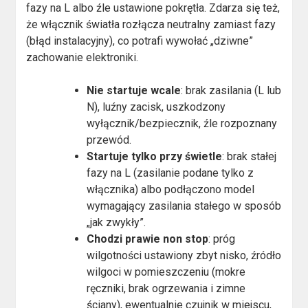
fazy na L albo źle ustawione pokrętła. Zdarza się też,
że włącznik światła rozłącza neutralny zamiast fazy
(błąd instalacyjny), co potrafi wywołać „dziwne”
zachowanie elektroniki.
Nie startuje wcale
: brak zasilania (L lub
N), luźny zacisk, uszkodzony
wyłącznik/bezpiecznik, źle rozpoznany
przewód.
Startuje tylko przy świetle
: brak stałej
fazy na L (zasilanie podane tylko z
włącznika) albo podłączono model
wymagający zasilania stałego w sposób
„jak zwykły”.
Chodzi prawie non stop
: próg
wilgotności ustawiony zbyt nisko, źródło
wilgoci w pomieszczeniu (mokre
ręczniki, brak ogrzewania i zimne
ściany), ewentualnie czujnik w miejscu,