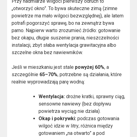
Przy nadmiarze wilgoci pierwszy odruch to
„otworzyć okno”. To bywa skuteczne zimą (zimne
powietrze ma mało wilgoci bezwzględnej), ale latem
potrafi pogorszyć sprawę, bo na zewnątrz bywa
parno. Najpierw warto zrozumieć źródło: gotowanie
bez okapu, długie suszenie prania, nieszczelności
instalacji, zbyt słaba wentylacja grawitacyjna albo
szczelne okna bez nawiewników.
Jeśli w mieszkaniu jest stale
powyżej 60%
, a
szczególnie
65–70%
, potrzebne są działania, które
realnie wyprowadzają parę wodną:
Wentylacja:
drożne kratki, sprawny ciąg,
sensowne nawiewy (bez dopływu
powietrza wyciąg nie działa).
Okap i pokrywki:
podczas gotowania
wilgoć idzie w litry; różnica między
gotowaniem „na otwarto” a pod