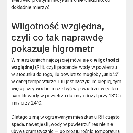
sterować prostymi nawykami, o ile wiadomo, co
dokładnie mierzyć.
Wilgotność względna,
czyli co tak naprawdę
pokazuje higrometr
W mieszkaniach najczęściej mówi się o
wilgotności
względnej
(RH), czyli procencie wody w powietrzu
w stosunku do tego, ile powietrze mogłoby „unieść”
w danej temperaturze. I tu jest haczyk: im cieplej, tym
więcej pary wodnej może być w powietrzu, więc ten
sam litr wody w powietrzu da inny odczyt przy 18°C i
inny przy 24°C.
Dlatego zimą w ogrzewanym mieszkaniu RH często
spada, nawet jeśli „wody w powietrzu” realnie nie
ubywa dramatycznie — po prostu rośnie temperatura