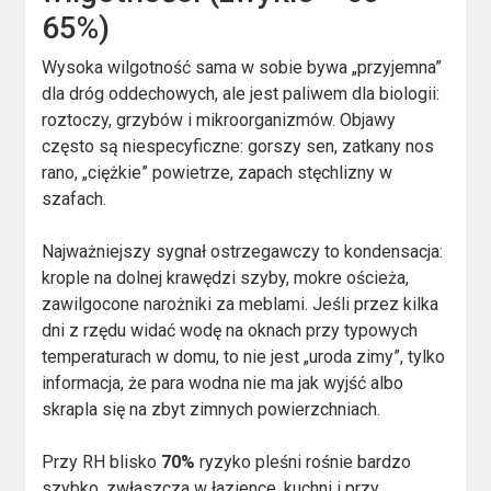
65%)
Wysoka wilgotność sama w sobie bywa „przyjemna”
dla dróg oddechowych, ale jest paliwem dla biologii:
roztoczy, grzybów i mikroorganizmów. Objawy
często są niespecyficzne: gorszy sen, zatkany nos
rano, „ciężkie” powietrze, zapach stęchlizny w
szafach.
Najważniejszy sygnał ostrzegawczy to kondensacja:
krople na dolnej krawędzi szyby, mokre ościeża,
zawilgocone narożniki za meblami. Jeśli przez kilka
dni z rzędu widać wodę na oknach przy typowych
temperaturach w domu, to nie jest „uroda zimy”, tylko
informacja, że para wodna nie ma jak wyjść albo
skrapla się na zbyt zimnych powierzchniach.
Przy RH blisko
70%
ryzyko pleśni rośnie bardzo
szybko, zwłaszcza w łazience, kuchni i przy