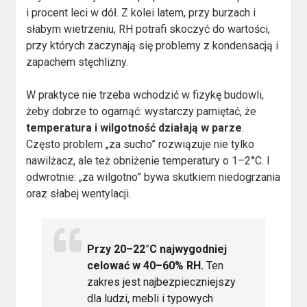
i procent leci w dół. Z kolei latem, przy burzach i
słabym wietrzeniu, RH potrafi skoczyć do wartości,
przy których zaczynają się problemy z kondensacją i
zapachem stęchlizny.
W praktyce nie trzeba wchodzić w fizykę budowli,
żeby dobrze to ogarnąć: wystarczy pamiętać, że
temperatura i wilgotność działają w parze
.
Często problem „za sucho” rozwiązuje nie tylko
nawilżacz, ale też obniżenie temperatury o 1–2°C. I
odwrotnie: „za wilgotno” bywa skutkiem niedogrzania
oraz słabej wentylacji.
Przy 20–22°C najwygodniej
celować w 40–60% RH.
Ten
zakres jest najbezpieczniejszy
dla ludzi, mebli i typowych