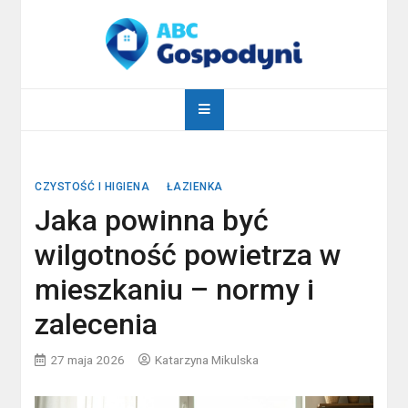
Skip
to
content
abcgospodyni.pl
ABC każdej gospodyni domowej
CZYSTOŚĆ I HIGIENA
ŁAZIENKA
Jaka powinna być
wilgotność powietrza w
mieszkaniu – normy i
zalecenia
27 maja 2026
Katarzyna Mikulska