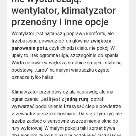
wentylator, klimatyzator
przenośny i inne opcje
Wentylator jest najtańszą poprawą komfortu, ale
trzeba jasno powiedzieć: on głównie
zwiększa
parowanie potu
, czyli chłodzi ciało, nie pokój. W
upały to i tak ogromna ulga, szczególnie do spania.
Warto celować w większą średnicę śmigła i stabilną
podstawę; „turbo” na małym wiatraczku często
oznacza tylko hałas.
Klimatyzator przenośny działa naprawdę, ale ma
ograniczenia. Jeśli jest z
jedną rurą
, potrafi
wytwarzać podciśnienie i zasysać ciepłe powietrze
z zewnątrz nieszczelnościami. Da się z tym żyć, ale
trzeba zadbać o sensowne uszczelnienie okna do
rury wylotowej. W małym pokoju taki sprzęt bywa
zbawieniem, tylko nie należy oczekiwać ciszy jak w