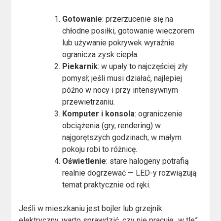
Gotowanie
: przerzucenie się na
chłodne posiłki, gotowanie wieczorem
lub używanie pokrywek wyraźnie
ogranicza zysk ciepła.
Piekarnik
: w upały to najczęściej zły
pomysł; jeśli musi działać, najlepiej
późno w nocy i przy intensywnym
przewietrzaniu.
Komputer i konsola
: ograniczenie
obciążenia (gry, rendering) w
najgorętszych godzinach; w małym
pokoju robi to różnicę.
Oświetlenie
: stare halogeny potrafią
realnie dogrzewać — LED-y rozwiązują
temat praktycznie od ręki.
Jeśli w mieszkaniu jest bojler lub grzejnik
elektryczny, warto sprawdzić, czy nie pracuje „w tle”.