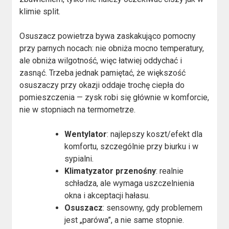
klimie split.
Osuszacz powietrza bywa zaskakująco pomocny
przy parnych nocach: nie obniża mocno temperatury,
ale obniża wilgotność, więc łatwiej oddychać i
zasnąć. Trzeba jednak pamiętać, że większość
osuszaczy przy okazji oddaje trochę ciepła do
pomieszczenia — zysk robi się głównie w komforcie,
nie w stopniach na termometrze.
Wentylator
: najlepszy koszt/efekt dla
komfortu, szczególnie przy biurku i w
sypialni.
Klimatyzator przenośny
: realnie
schładza, ale wymaga uszczelnienia
okna i akceptacji hałasu.
Osuszacz
: sensowny, gdy problemem
jest „parówa”, a nie same stopnie.