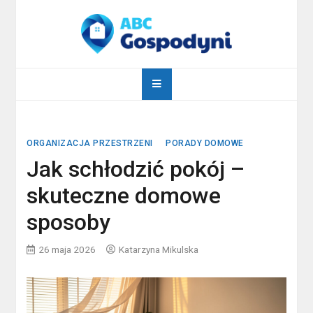
Skip
to
content
abcgospodyni.pl
ABC każdej gospodyni domowej
ORGANIZACJA PRZESTRZENI
PORADY DOMOWE
Jak schłodzić pokój –
skuteczne domowe
sposoby
26 maja 2026
Katarzyna Mikulska