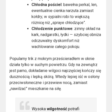
Chłodna pościel
: bawełna perkal, len,
ewentualnie cienka narzuta zamiast
kołdry; w sypialni robi to większą
różnicę niż „spraye chłodzące”.
Chłodzenie punktowe
: zimny okład na
kark, nadgarstki, łydki — szybciej obniża
odczuwalny dyskomfort niż
wachlowanie całego pokoju.
Popularny trik z mokrym prześcieradłem w oknie
działa tylko w suchym powietrzu. Gdy na zewnątrz
jest parno, dokładanie wilgoci najczęściej kończy się
dusznością i lepką skórą. Wtedy lepiej iść w osłony
przeciwsłoneczne i przewiew nocą, zamiast
„nawilżać” mieszkanie na siłę.
Wysoka
wilgotność
potrafi