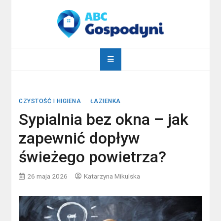
Skip
to
content
abcgospodyni.pl
ABC każdej gospodyni domowej
CZYSTOŚĆ I HIGIENA
ŁAZIENKA
Sypialnia bez okna – jak
zapewnić dopływ
świeżego powietrza?
26 maja 2026
Katarzyna Mikulska