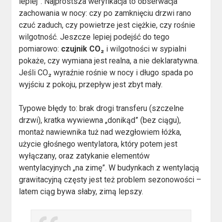
lepiej”. Najprostsza weryfikacja to obserwacja
zachowania w nocy: czy po zamknięciu drzwi rano
czuć zaduch, czy powietrze jest ciężkie, czy rośnie
wilgotność. Jeszcze lepiej podejść do tego
pomiarowo:
czujnik CO₂
i wilgotności w sypialni
pokaże, czy wymiana jest realna, a nie deklaratywna.
Jeśli CO₂ wyraźnie rośnie w nocy i długo spada po
wyjściu z pokoju, przepływ jest zbyt mały.
Typowe błędy to: brak drogi transferu (szczelne
drzwi), kratka wywiewna „donikąd” (bez ciągu),
montaż nawiewnika tuż nad wezgłowiem łóżka,
użycie głośnego wentylatora, który potem jest
wyłączany, oraz zatykanie elementów
wentylacyjnych „na zimę”. W budynkach z wentylacją
grawitacyjną częsty jest też problem sezonowości –
latem ciąg bywa słaby, zimą lepszy.