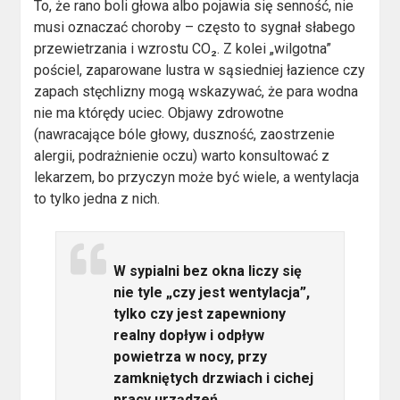
To, że rano boli głowa albo pojawia się senność, nie
musi oznaczać choroby – często to sygnał słabego
przewietrzania i wzrostu CO₂. Z kolei „wilgotna”
pościel, zaparowane lustra w sąsiedniej łazience czy
zapach stęchlizny mogą wskazywać, że para wodna
nie ma którędy uciec. Objawy zdrowotne
(nawracające bóle głowy, duszność, zaostrzenie
alergii, podrażnienie oczu) warto konsultować z
lekarzem, bo przyczyn może być wiele, a wentylacja
to tylko jedna z nich.
W sypialni bez okna liczy się
nie tyle „czy jest wentylacja”,
tylko czy jest zapewniony
realny dopływ i odpływ
powietrza w nocy, przy
zamkniętych drzwiach i cichej
pracy urządzeń.