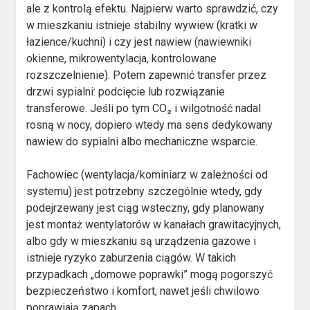
ale z kontrolą efektu. Najpierw warto sprawdzić, czy
w mieszkaniu istnieje stabilny wywiew (kratki w
łazience/kuchni) i czy jest nawiew (nawiewniki
okienne, mikrowentylacja, kontrolowane
rozszczelnienie). Potem zapewnić transfer przez
drzwi sypialni: podcięcie lub rozwiązanie
transferowe. Jeśli po tym CO₂ i wilgotność nadal
rosną w nocy, dopiero wtedy ma sens dedykowany
nawiew do sypialni albo mechaniczne wsparcie.
Fachowiec (wentylacja/kominiarz w zależności od
systemu) jest potrzebny szczególnie wtedy, gdy
podejrzewany jest ciąg wsteczny, gdy planowany
jest montaż wentylatorów w kanałach grawitacyjnych,
albo gdy w mieszkaniu są urządzenia gazowe i
istnieje ryzyko zaburzenia ciągów. W takich
przypadkach „domowe poprawki” mogą pogorszyć
bezpieczeństwo i komfort, nawet jeśli chwilowo
poprawiają zapach.