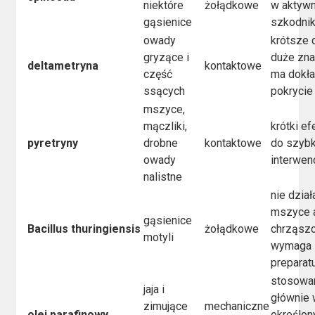
niektóre
żołądkowe
w aktywn
gąsienice
szkodni
owady
krótsze d
gryzące i
duże zn
deltametryna
kontaktowe
część
ma dokł
ssących
pokrycie 
mszyce,
mączliki,
krótki ef
pyretryny
drobne
kontaktowe
do szybk
owady
interwenc
nalistne
nie dział
mszyce 
gąsienice
Bacillus thuringiensis
żołądkowe
chrząszc
motyli
wymaga 
preparat
stosowa
jaja i
głównie
zimujące
mechaniczne
olej parafinowy
określon