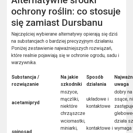
ochrony roślin: co stosuje
się zamiast Dursbanu
Najczęściej wybierane alternatywy opierają się dziś
na substancjach o bardziej precyzyjnym działaniu.
Poniżej zestawienie najważniejszych rozwiązań,
które realnie pojawiają się w ochronie ogrodu, sadu i
warzywnika.
Substancja /
Na jakie
Sposób
Najważn
rozwiązanie
szkodniki
działania
uwaga
mszyce,
dobry n
mączliki,
układowe i
ssące, n
acetamipryd
niektóre
kontaktowe
zastępuj
chrząszcze
glebowe
wciornastki,
działa s
miniarki,
kontaktowe i
wymaga t
spinosad