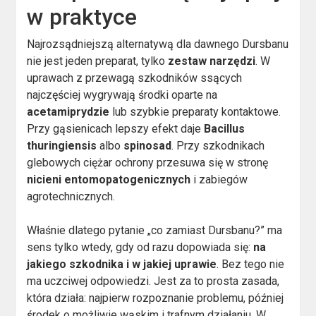
w praktyce
Najrozsądniejszą alternatywą dla dawnego Dursbanu
nie jest jeden preparat, tylko
zestaw narzędzi
. W
uprawach z przewagą szkodników ssących
najczęściej wygrywają środki oparte na
acetamiprydzie
lub szybkie preparaty kontaktowe.
Przy gąsienicach lepszy efekt daje
Bacillus
thuringiensis
albo
spinosad
. Przy szkodnikach
glebowych ciężar ochrony przesuwa się w stronę
nicieni entomopatogenicznych
i zabiegów
agrotechnicznych.
Właśnie dlatego pytanie „co zamiast Dursbanu?” ma
sens tylko wtedy, gdy od razu dopowiada się:
na
jakiego szkodnika i w jakiej uprawie
. Bez tego nie
ma uczciwej odpowiedzi. Jest za to prosta zasada,
która działa: najpierw rozpoznanie problemu, później
środek o możliwie wąskim i trafnym działaniu. W