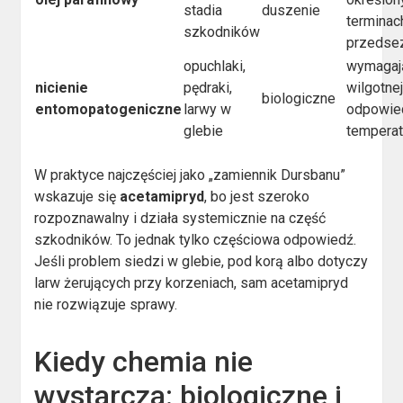
stadia
duszenie
terminac
szkodników
przedse
opuchlaki,
wymagaj
nicienie
pędraki,
wilgotnej
biologiczne
entomopatogeniczne
larwy w
odpowie
glebie
temperat
W praktyce najczęściej jako „zamiennik Dursbanu”
wskazuje się
acetamipryd
, bo jest szeroko
rozpoznawalny i działa systemicznie na część
szkodników. To jednak tylko częściowa odpowiedź.
Jeśli problem siedzi w glebie, pod korą albo dotyczy
larw żerujących przy korzeniach, sam acetamipryd
nie rozwiązuje sprawy.
Kiedy chemia nie
wystarcza: biologiczne i