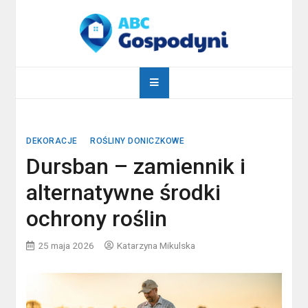
Skip
to
content
abcgospodyni.pl
ABC każdej gospodyni domowej
DEKORACJE
ROŚLINY DONICZKOWE
Dursban – zamiennik i
alternatywne środki
ochrony roślin
25 maja 2026
Katarzyna Mikulska